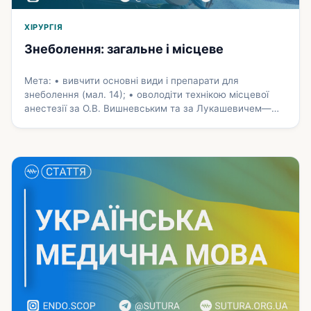
ХІРУРГІЯ
Знеболення: загальне і місцеве
Мета: • вивчити основні види і препарати для
знеболення (мал. 14); • оволодіти технікою місцевої
анестезії за О.В. Вишневським та за Лукашеви­чем—
Оберстом. Ще в глибокій давнині при виконанні
операцій застосовувалось знеболення.Нау­ково
обґрунтоване знеболення почали застосовувати в
середині XIX ст. У травні 1842 р. Лонг уперше
застосував ефірний наркоз при видаленні пухлини
потилиці. На почат­ку XX …
Докладніше