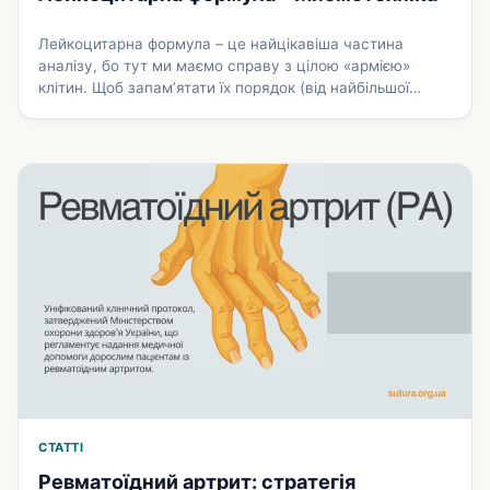
Лейкоцитарна формула – це найцікавіша частина
аналізу, бо тут ми маємо справу з цілою «армією»
клітин. Щоб запам’ятати їх порядок (від найбільшої
кількості до найменшої) та функції, використаємо метод
«Військова ієрархія» та класичну мнемонічну фразу. 1.
Порядок клітин (Від більшого до меншого) Спочатку
запам’ятаємо правильний порядок спадання кількості
клітин у формулі: Нейтрофіли -> Лімфоцити -> …
Докладніше
СТАТТІ
Ревматоїдний артрит: стратегія