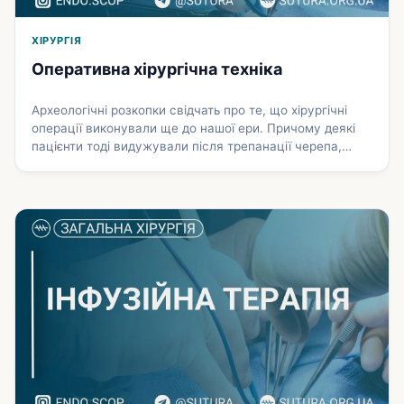
ХІРУРГІЯ
Оперативна хірургічна техніка
Археологічні розкопки свідчать про те, що хірургічні
операції виконували ще до нашої ери. Причому деякі
пацієнти тоді видужували після трепанації черепа,
видалення каменів із сечового міхура, ампутацій.
Хірургія повстала в епоху Відродження, коли завдяки
Андреасу Везалію поча­ла бурхливо розвиватись
оперативна техніка. Оперативна хірургія — вчення про
хірургічні операції, розробка способів проведення
оперативних втручань. Хірургічна операція …
Докладніше