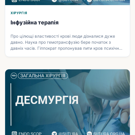
ХІРУРГІЯ
Інфузійна терапія
Про цілющі властивості крові люди дізналися дуже
давно. Наука про гемотрансфузію бере початок з
давніх часів. Гіппократ пропонував пити кров психічно
хво­рим і епілептикам. У творах Плінія, Цельса, Гомера е
відомості про те, що слабким людям і людям похилого
віку давали пити кров вмираючих гладіаторів. Початок
другого періоду відносять до 1628 р., коли Гарвеєм був
…
Докладніше