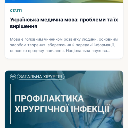
СТАТТІ
Українська медична мова: проблеми та їх
вирішення
Мова є головним чинником розвитку людини, основним
засобом творення, збереження й передачі інформації,
основою процесу навчання. Національна наукова
термінологія є свідченням зрілості й цивілізованості
нації. На жаль, українська медична термінологія (та й
мова загалом) страждає на кілька «хвороб», є
засміченою словами з інших мов, які часто непотрібно,
неадекватно чи надмірно в ній вживаються, та
різноманітними …
Докладніше