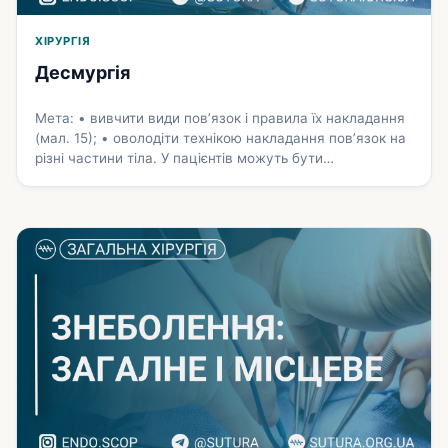
ХІРУРГІЯ
Десмургія
Мета: • вивчити види пов’язок і правила їх накладання
(мал. 15); • оволодіти технікою накладання пов’язок на
різні частини тіла. У пацієнтів можуть бути
найрізноманітніші рани, і на них необхідно наклада­ти
пов’язки. Дослівно десмургія (від грец. desmos —
пов’язка і ergon — справа) — перев’язування,
рекомендації щодо накладання пов’язок, необхідних
для пра­вильного лікування ушкоджень і …
Докладніше