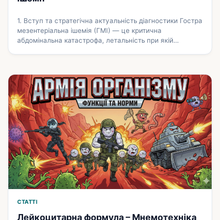
1. Вступ та стратегічна актуальність діагностики Гостра
мезентеріальна ішемія (ГМІ) — це критична
абдомінальна катастрофа, летальність при якій
становить 40–80%. Управління цим станом вимагає
суворої «стратегії часу»: затримка діагностики на 24
години знижує виживання на 20%. Радіолог у цій
системі є не просто діагностом, а архітектором
клінічного рішення. Встановити як стандарт: Клінічна
підозра на ГМІ …
Докладніше
СТАТТІ
Лейкоцитарна формула – Мнемотехніка