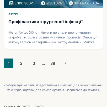
ХІРУРГІЯ
Профілактика хірургічної інфекції
Мета: Аж до XIX ст. хірурги не знали про існування
мікробів і їх роль у розвитку гнійних процесів. Опе­рації
виконувались нестерильними інструментами. Майже
всі рани нагноювалися, у деяких хворих роз­вивався
сепсис. Створення і наукове обґрунтування асептики
належить англійському хірургу Дж. Лістеру (1827— 1912
Навігація
рр.). Ґрунтуючись на відкриттях Л. Пастера про
Наступна
1
2
3
…
38
причини розвитку бродіння і гниття, …
Докладніше
за
сторінка
сторінками
«Інформація на сайті представлена виключно для ознайомлення і
не є керівництвом для самолікування. Зверніться до лікаря»
.