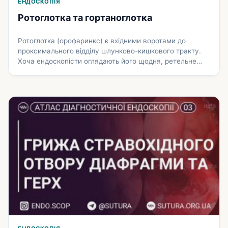
ЕНДОСКОПІЯ
Ротоглотка та гортаноглотка
Ротоглотка (орофаринкс) є вхідними воротами до
проксимального відділу шлунково-кишкового тракту.
Хоча ендоскопісти оглядають його щодня, ретельне
обстеження може не бути рутинним. У зв’язку з
розширенням бази пацієнтів з імунокомпрометованим
станом, огляд орофаринкса, особливо у пацієнтів із
симптомами ураження стравоходу, має стати
невід’ємною частиною кожного обстеження. Аномалії
орофаринкса можуть вказувати на приховані
захворювання стравоходу у таких …
Докладніше