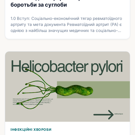
боротьби за суглоби
1.0 Вступ: Соціально-економічний тягар ревматоїдного
артриту та мета документа Ревматоїдний артрит (РА) є
однією з найбільш значущих медичних та соціально-
економічних проблем сучасного суспільства. Це
хронічне аутоімунне захворювання, що вражає суглоби
та внутрішні органи, призводить до незворотної втрати
працездатності, суттєвого зниження якості життя та
підвищення рівня смертності. Стратегічна важливість
створення єдиної, комплексної та ефективної системи
медичної …
Докладніше
ІНФЕКЦІЙНІ ХВОРОБИ