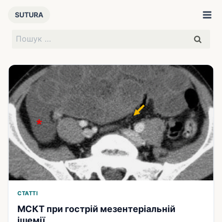
Перейти
SUTURA
до
вмісту
Пошук:
СТАТТІ
МСКТ при гострій мезентеріальній
ішемії