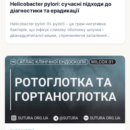
Helicobacter pylori: сучасні підходи до
діагностики та ерадикації
Helicobacter pylori (H. pylori) – це грам-негативна
бактерія, що інфікує слизову оболонку шлунка і
дванадцятипалої кишки, спричиняючи запалення
(гастрит) та виразкову хворобу, і значно підвищує
ризик розвитку раку шлунка. Сучасні підходи до
ерадикації (знищення) інфекції ґрунтуються на новітніх
міжнародних рекомендаціях (зокрема, оновлених
настановах Американського коледжу гастроентерології
(ACG) 2024 року), які враховують зростаючу
антибіотикорезистентність. Причини та передача …
Докладніше