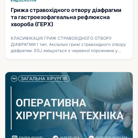
ЕНДОСКОПІЯ
Грижа стравохідного отвору діафрагми
та гастроезофагеальна рефлюксна
хвороба (ГЕРХ)
КЛАСИФІКАЦІЯ ГРИЖ СТРАВОХІДНОГО ОТВОРУ
ДІАФРАГМИ І тип. Аксіальні грижі стравохідного отвору
діафрагми. EGJ зміщується з черевної порожнини у
грудну і назад або фіксоване у грудній порожнині.
Відповідно грижі бувають ковзними (нефіксованими) і
фіксованими. ІІ тип. Параезофагальна грижа –
характеризується обмеженим дефектом у стравохідно-
діафрагмальній мембрані ліворуч від стравоходу, EGJ
залишається в його нормальному положенні. ІІІ
тип. Змішана – характеризується …
Докладніше