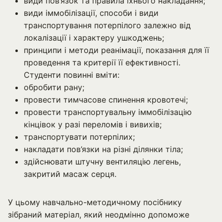
види пов’язок та правила їхнього накладання;
види іммобілізації, способи і види
транспортування потерпілого залежно від
локалізації і характеру ушкоджень;
принципи і методи реанімації, показання для її
проведення та критерії її ефективності.
Студенти повинні вміти:
обробити рану;
провести тимчасове спинення кровотечі;
провести транспортувальну іммобілізацію
кінцівок у разі переломів і вивихів;
транспортувати потерпілих;
накладати пов’язки на різні ділянки тіла;
здійснювати штучну вентиляцію легень,
закритий масаж серця.
У цьому навчально-методичному посібнику
зібраний матеріал, який неодмінно допоможе