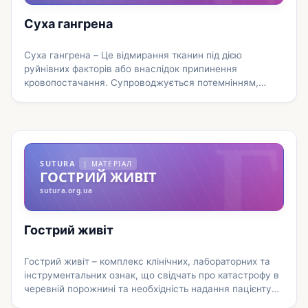
Суха гангрена
Суха гангрена – Це відмирання тканин під дією
руйнівних факторів або внаслідок припинення
кровопостачання. Супроводжується потемнінням,
зменшенням обсягу сегмента, зморщуванням та
Г
втратою вологи. Може розвиватися внаслідок
температурних, радіаційних та хімічних впливів,
атеросклерозу, а також поступового порушення або
припинення кровопостачання, яке виникло внаслідок
SUTURA
| МАТЕРІАЛ
інших причин. Супроводжується різким болем із
ГОСТРИЙ ЖИВІТ
наступною втратою чутливості. Діагноз виставляється
sutura.org.ua
на підставі …
Докладніше
Гострий живіт
Гострий живіт – комплекс клінічних, лабораторних та
інструментальних ознак, що свідчать про катастрофу в
черевній порожнині та необхідність надання пацієнту
невідкладної хірургічної допомоги. Виявляється