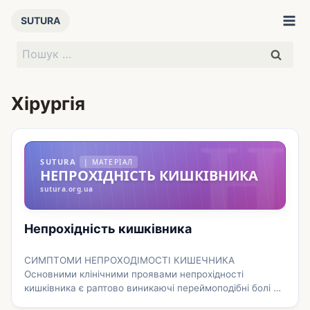
Перейти
SUTURA
до
вмісту
Пошук:
Хірургія
Н
SUTURA
| МАТЕРІАЛ
НЕПРОХІДНІСТЬ КИШКІВНИКА
sutura.org.ua
Непрохідність кишківника
СИМПТОМИ НЕПРОХОДІМОСТІ КИШЕЧНИКА
Основними клінічними проявами непрохідності
кишківника є раптово виникаючі переймоподібні болі в
животі, затримка стільця та газів, асиметрія та здуття