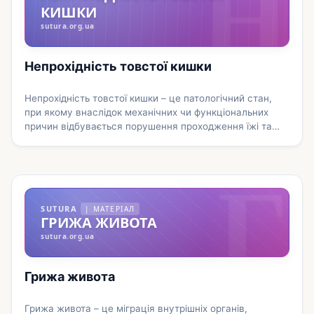
Н
КИШКИ
sutura.org.ua
Непрохідність товстої кишки
Непрохідність товстої кишки – це патологічний стан,
при якому внаслідок механічних чи функціональних
причин відбувається порушення проходження їжі та
рідини по товстому кишечнику. Симптомами
Г
непрохідності є різкий біль у процесі кишечника,
блювання, нудота, відсутність дефекації та
відходження газів, нерівномірне збільшення живота у
розмірах, порушення загального стану. Для
SUTURA
| МАТЕРІАЛ
діагностики використовується загальний огляд,
ГРИЖА ЖИВОТА
пальпація живота, оглядова рентгенографія …
sutura.org.ua
Докладніше
Грижа живота
Грижа живота – це міграція внутрішніх органів,