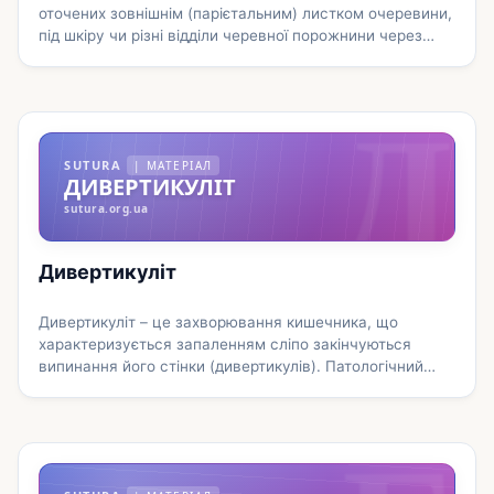
оточених зовнішнім (парієтальним) листком очеревини,
під шкіру чи різні відділи черевної порожнини через
дефекти м’язово-апоневротичного шару. Грижі живота
Д
формуються у слабких точках черевної стінки.
Неускладнена патологія проявляється безболісним
випинанням під шкірою, яке вільно вправляється.
Ускладнена грижа стає хворобливою, перестає
SUTURA
| МАТЕРІАЛ
вправлятися. Діагноз ставиться виходячи з клінічного
ДИВЕРТИКУЛІТ
огляду, проведення УЗД …
Докладніше
sutura.org.ua
Дивертикуліт
Дивертикуліт – це захворювання кишечника, що
характеризується запаленням сліпо закінчуються
випинання його стінки (дивертикулів). Патологічний
стан проявляється періодичним болем у нижній
частині живота, переважно ліворуч, розладом
випорожнень, невеликими кровотечами, підвищенням
температури, загальною слабкістю, рідше – нудотою та
блюванням. Для діагностики дивертикуліту