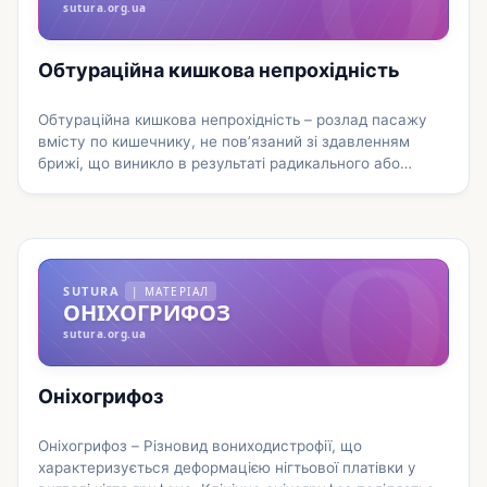
Докладніше
sutura.org.ua
Обтураційна кишкова непрохідність
Обтураційна кишкова непрохідність – розлад пасажу
вмісту по кишечнику, не пов’язаний зі здавленням
брижі, що виникло в результаті радикального або
часткового перекриття просвіту кишкової трубки через
О
різні придбані (рідше вроджені) фактори. Клінічна
картина, залежно від причини непрохідності може мати
свої відмінні риси; для всіх видів обтураційної
непрохідності характерні спазматичні болі в животі,
SUTURA
| МАТЕРІАЛ
відсутність випорожнень і …
Докладніше
ОНІХОГРИФОЗ
sutura.org.ua
Оніхогрифоз
Оніхогрифоз – Різновид вониходистрофії, що
характеризується деформацією нігтьової платівки у