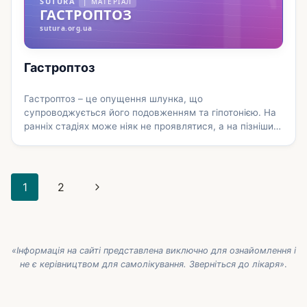
Г
SUTURA
| МАТЕРІАЛ
застосовуються ендоскопія товстого кишечника,
ГАСТРОПТОЗ
іригоскопія, УЗД органів черевної порожнини,
sutura.org.ua
лапароскопія та лабораторні методи дослідження. …
Докладніше
Гастроптоз
Гастроптоз – це опущення шлунка, що
супроводжується його подовженням та гіпотонією. На
ранніх стадіях може ніяк не проявлятися, а на пізніших
пацієнта починають турбувати болі після їжі (особливо
у вертикальному положенні), при фізичних
навантаженнях та бігу. Гастроптоз часто
Навігація
супроводжується опущенням інших внутрішніх органів,
Наступна
1
2
тоді приєднується симптоматика. Основний метод
за
діагностики – гастрографія із введенням контрастної
сторінка
сторінками
речовини, …
Докладніше
«Інформація на сайті представлена виключно для ознайомлення і
не є керівництвом для самолікування. Зверніться до лікаря»
.