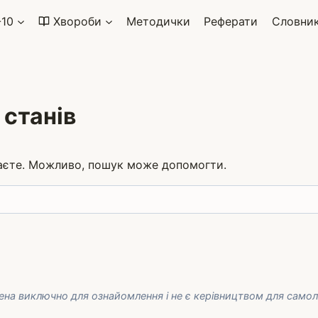
-10
Хвороби
Методички
Реферати
Словни
станів
каєте. Можливо, пошук може допомогти.
ена виключно для ознайомлення і не є керівництвом для самолі