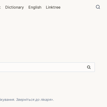
к
Dictionary
English
Linktree
кування. Зверніться до лікаря»
.