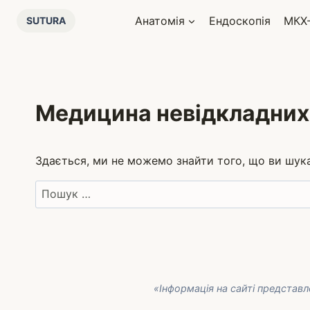
Перейти
Анатомія
Ендоскопія
МКХ
SUTURA
до
вмісту
Медицина невідкладних 
Здається, ми не можемо знайти того, що ви шу
Пошук:
«Інформація на сайті представл