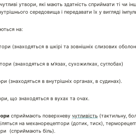
утливі утвори, які мають здатність сприймати ті чи інш
нутрішнього середовища і передавати їх у вигляді імпул
ються на:
ори (знаходяться в шкірі та зовнішніх слизових оболон
ори (знаходяться в м’язах, сухожилках, суглобах)
ри (знаходяться в внутрішніх органах, в судинах).
ри, що знаходяться в вухах та очах.
тори
сприймають поверхневу
чутливість
(тактильну, бо
діляться на механорецептори (дотик, тиск), терморецеп
ори (сприймають біль).