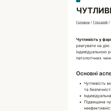
ЧУТЛИВ
Головна
/
Глосарій
/
Чутливість у фар
реагувати на дію
індивідуальною р
патологічних чинн
Основні асп
Чутливість м
та безпечніст
Індивідуальна
Підвищена чу
неефективніст