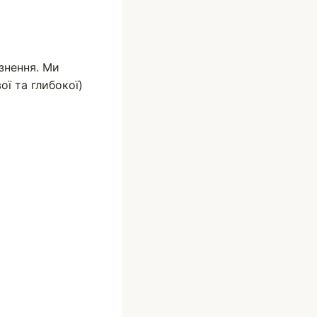
знення. Ми
ої та глибокої)