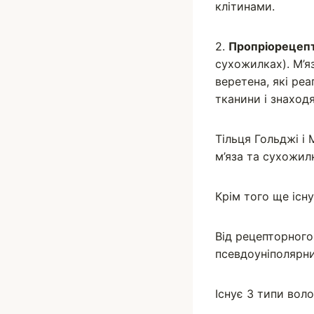
клітинами.
2.
Пропріорецеп
сухожилках). М’я
веретена, які реа
тканини і знаход
Тільця Гольджі і
м’яза та сухожил
Крім того ще існ
Від рецепторного
псевдоуніполярни
Існує 3 типи воло