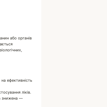
анин або органів
чається
зіологічних,
 на ефективність
тосування ліків.
а знижена —