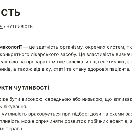
ІСТЬ
Ч
/
ЧУТЛИВІСТЬ
макології
— це здатність організму, окремих систем, тк
 конкретного лікарського засобу. Ця властивість визна
еакцією на препарат і може залежати від генетичних, фі
иків, а також від віку, статі та стану здоров’я пацієнта.
екти чутливості
оже бути високою, середньою або низькою, що впливає
ь лікування.
 чутливість враховується при підборі дози та схеми зас
тливість може спричиняти розвиток побічних ефектів, 
ь терапії.