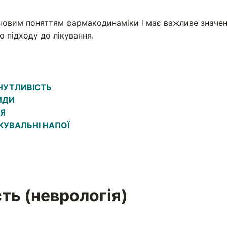
човим поняттям фармакодинаміки і має важливе значен
о підходу до лікування.
 ЧУТЛИВІСТЬ
ИДИ
ІЯ
КУВАЛЬНІ НАПОЇ
ть (неврологія)