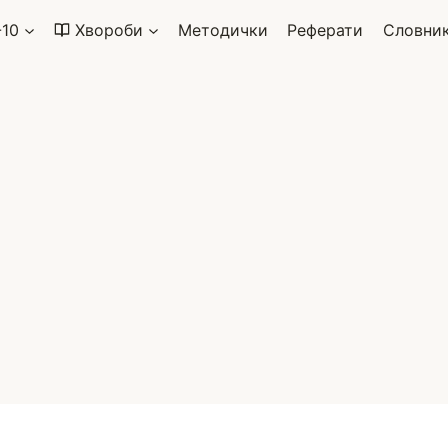
-10
Хвороби
Методички
Реферати
Словни