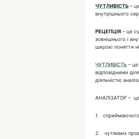
Вадим
ЧУТЛИВІСТЬ
– ц
внутрішнього се
РЕЦЕПЦІЯ
– це с
зовнішнього і вн
широкі поняття 
ЧУТЛИВІСТЬ
– це
відповідними діл
діяльністю аналіз
АНАЛІЗАТОР – це 
1. сприймаючого 
2. чутливих пров