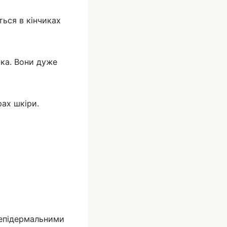
ться в кінчиках
ика. Вони дуже
рах шкіри.
 епідермальними