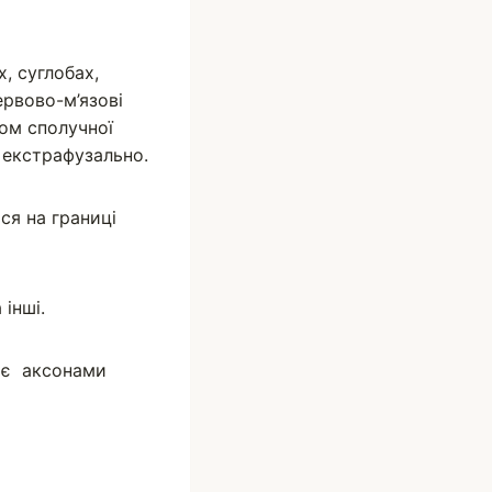
х, суглобах,
ервово-м’язові
ром сполучної
і екстрафузально.
ся на границі
інші.
і є аксонами