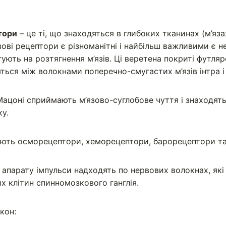
тори
– це ті, що знаходяться в глибоких тканинах (м’яза
зові рецептори є різноманітні і найбільш важливими є н
гують на розтягнення м’язів. Ці веретена покриті футля
яться між волокнами поперечно-смугастих м’язів інтра 
 Мацоні сприймають м’язово-суглобове чуття і знаходять
ку.
ують осморецептори, хеморецептори, барорецептори та 
 апарату імпульси надходять по нервових волокнах, як
х клітин спинномозкового ганглія.
кон: