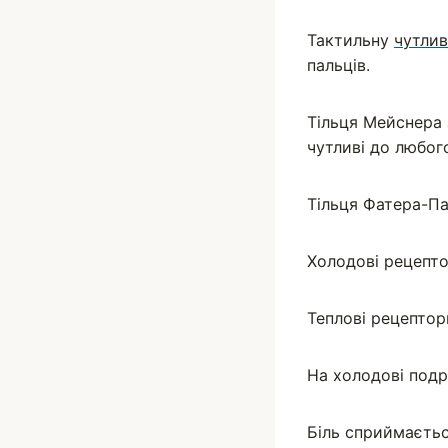
Тактильну
чутлив
пальців.
Тільця Мейснера 
чутливі до любог
Тільця Фатера-Па
Холодові рецепто
Теплові рецептори
На холодові подр
Біль сприймаєть