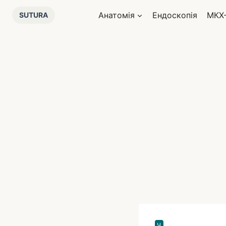
Перейти
Анатомія
Ендоскопія
МКХ
SUTURA
до
вмісту
Ч