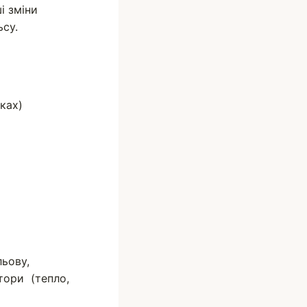
і зміни
ьсу.
ках)
льову,
тори (тепло,