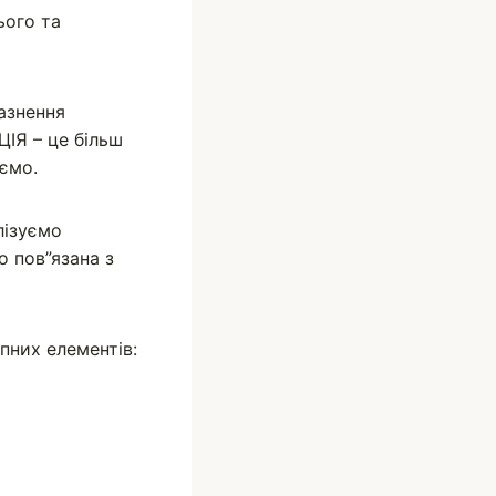
ього та
азнення
ЦІЯ – це більш
аємо.
лізуємо
о пов”язана з
пних елементів: