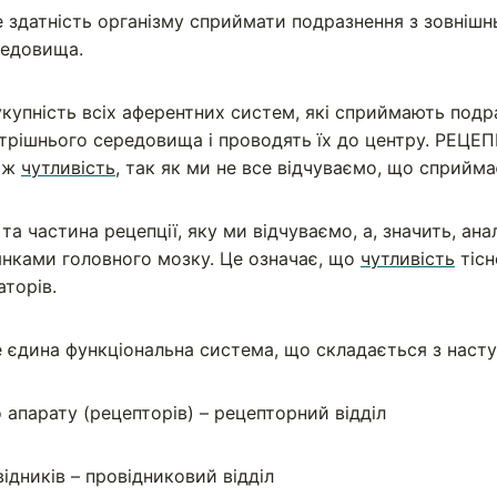
е здатність організму сприймати подразнення з зовнішн
редовища.
укупність всіх аферентних систем, які сприймають подр
утрішнього середовища і проводять їх до центру. РЕЦЕП
ніж
чутливість
, так як ми не все відчуваємо, що сприйм
 та частина рецепції, яку ми відчуваємо, а, значить, ана
янками головного мозку. Це означає, що
чутливість
тісн
аторів.
єдина функціональна система, що складається з насту
апарату (рецепторів) – рецепторний відділ
ідників – провідниковий відділ