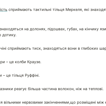
ість
сприймають тактильні тільця Меркеля, які знаходя
знаходяться на долонях, підошвах, губах, на кінчику яз
о дотику.
чіні сприймають тиск, знаходяться вони в глибоких ша
ри – це колби Краузе.
 – це тільця Руффіні.
азники реагує більша частина волокон, ніж на теплові.
ся вільними нервовими закінченнями,що розміщені між