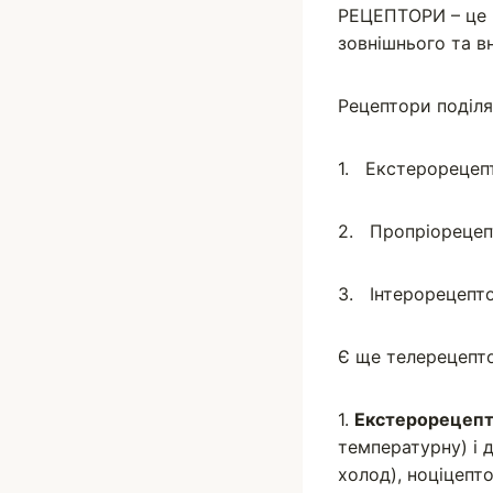
РЕЦЕПТОРИ – це ч
зовнішнього та в
Рецептори поділя
1. Екстерорецепт
2. Пропріорецепт
3. Інтерорецепто
Є ще телерецепто
1.
Екстерорецеп
температурну) і 
холод), ноціцепт