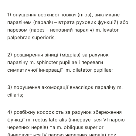
1) опущення верхньої повіки (птоз), викликане
паралічем (параліч – втрата рухових функцій) або
парезом (парез – неповний паралiч) m. levator
palpebrae superioris;
2) розширення зіниці (мідріаз) за рахунок
паралічу m. sphincter pupillae i переваги
симпатичної іннервації m. dilatator pupillae;
3) порушення акомодації внаслідок паралічу m.
ciliaris;
4) розбіжну косоокість за рахунок збереження
функції m. rectus lateralis (іннервується VІ парою
черепних нервів) та m. obliquus superior
(іннервується ІV парою черепних нервів) при