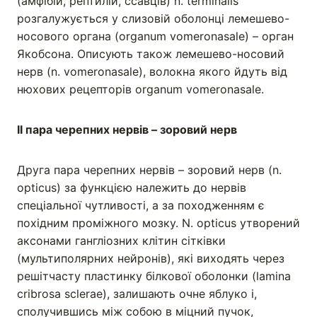
(амфібій, рептилій, ссавців) n. terminalis
розгалужується у слизовій оболонці лемешево-
носового органа (organum vomeronаsale) – орган
Якобсона. Описують також лемешево-носовий
нерв (n. vomeronasale), волокна якого йдуть від
нюхових рецепторів organum vomeronasale.
ІІ пара черепних нервів – зоровий нерв
Друга пара черепних нервів – зоровий нерв (n.
opticus) за функцією належить до нервів
спеціальної чутливості, а за походженням є
похідним проміжного мозку. N. opticus утворений
аксонами гангліозних клітин сітківки
(мультиполярних нейронів), які виходять через
решітчасту пластинку білкової оболонки (lamina
cribrosa sclerae), залишають очне яблуко і,
сполучившись між собою в міцний пучок,