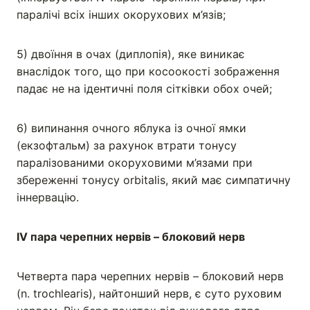
паралічі всіх інших окорухових м’язів;
5) двоїння в очах (диплопія), яке виникає
внаслідок того, що при косоокості зображення
падає не на ідентичні поля сітківки обох очей;
6) випинання очного яблука із очної ямки
(екзофтальм) за рахунок втрати тонусу
паралізованими окоруховими м’язами при
збереженні тонусу orbitalis, який має симпатичну
іннервацію.
IV пара черепних нервів – блоковий нерв
Четверта пара черепних нервів – блоковий нерв
(n. trochlearis), найтонший нерв, є суто руховим