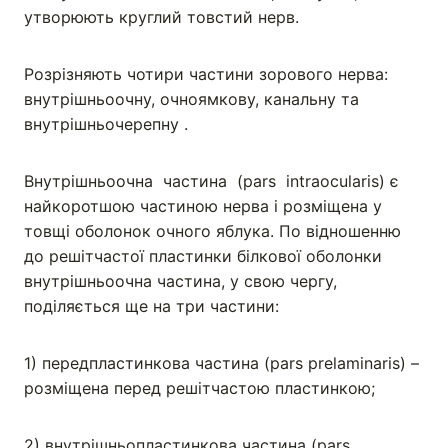
утворюють круглий товстий нерв.
Розрізняють чотири частини зорового нерва:
внутрішньоочну, очноямкову, канальну та
внутрішньочерепну .
Внутрішньоочна частина (pars intraocularis) є
найкоротшою частиною нерва і розміщена у
товщі оболонок очного яблука. По відношенню
до решітчастої пластинки білкової оболонки
внутрішньоочна частина, у свою чергу,
поділяється ще на три частини:
1) передпластинкова частина (pars prelaminaris) –
розміщена перед решітчастою пластинкою;
2) внутрішньопластинкова частина (pars