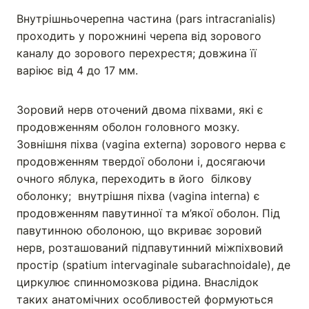
Внутрішньочерепна частина (pars intracranialis)
проходить у порожнині черепа від зорового
каналу до зорового перехрестя; довжина її
варіює від 4 до 17 мм.
Зоровий нерв оточений двома піхвами, які є
продовженням оболон головного мозку.
Зовнішня піхва (vagina externa) зорового нерва є
продовженням твердої оболони і, досягаючи
очного яблука, переходить в його білкову
оболонку; внутрішня піхва (vagina interna) є
продовженням павутинної та м’якої оболон. Під
павутинною оболоною, що вкриває зоровий
нерв, розташований підпавутинний міжпіхвовий
простір (spatium intervaginale subarachnoidale), де
циркулює спинномозкова рідина. Внаслідок
таких анатомічних особливостей формуються