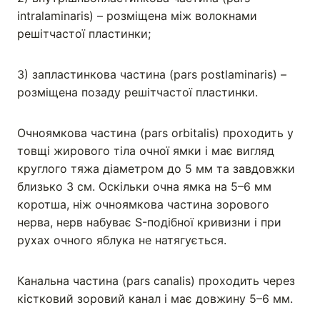
intralaminaris) – розміщена між волокнами
решітчастої пластинки;
3) запластинкова частина (pars postlamіnaris) –
розміщена позаду решітчастої пластинки.
Очноямкова частина (pars orbitalis) проходить у
товщі жирового тіла очної ямки і має вигляд
круглого тяжа діаметром до 5 мм та завдовжки
близько 3 см. Оскільки очна ямка на 5–6 мм
коротша, ніж очноямкова частина зорового
нерва, нерв набуває S-подібної кривизни і при
рухах очного яблука не натягується.
Канальна частина (pars canalis) проходить через
кістковий зоровий канал і має довжину 5–6 мм.