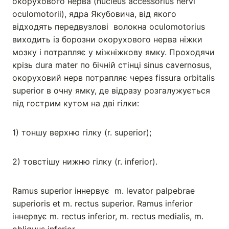
окорухового нерва (nucleus accessorius nervi
oculomotorii), ядра Якубовича, від якого
відходять передвузлові волокна oculomotorius
виходить із борозни окорухового нерва ніжки
мозку і потрапляє у міжніжкову ямку. Проходячи
крізь dura mater по бічній стінці sinus cavernosus,
окоруховий нерв потрапляє через fissura orbitalis
superior в очну ямку, де відразу розгалужується
під гострим кутом на дві гілки:
1) тоншу верхню гілку (r. superior);
2) товстішу нижню гілку (r. inferior).
Ramus superior іннервує m. levator palpebrae
superioris et m. rectus superior. Ramus inferior
іннервує m. rectus inferior, m. rectus medialis, m.