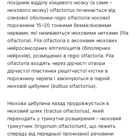
похідним відділу кінцевого мозку (а саме –
нюхового мозку) olfactorius починається від
слизової оболонки regio оlfactoria носової
порожнини 15–20 тонкими безмієліновими
нервами, які називаються нюховими нитками (fila
olfactoria). Fila olfactoria є аксонами нюхових
нейросенсорних епітеліоцитів (біполярних
нейронів), розміщених в regio olfactoria. Fila
olfactoria входять через дірчасті отвори
дірчастої пластинки решітчастої кістки в
порожнину черепа і закінчуються в парній
нюховій цибулині (bulbus olfactorius).
Нюхова цибулина назад продовжується в
нюховий шлях (tractus olfactorius), який
переходить у трикутне розширення – нюховий
трикутник (trigonum olfactorium), що лежить
спереду від передньої пронизаної речовини