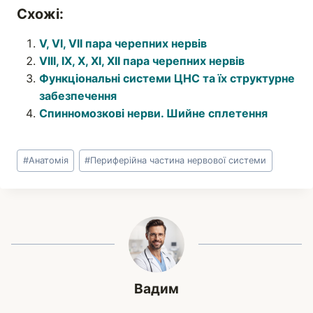
Схожі:
V, VI, VII пара черепних нервів
VIII, IX, X, XI, XII пара черепних нервів
Функціональні системи ЦНС та їх структурне
забезпечення
Спинномозкові нерви. Шийне сплетення
Позначки
#
Анатомія
#
Периферійна частина нервової системи
запису:
Вадим