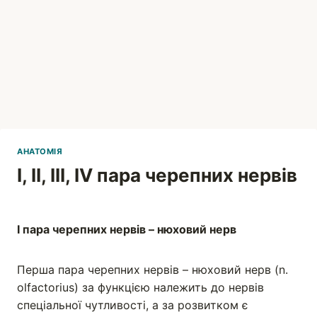
АНАТОМІЯ
І, ІІ, ІІІ, IV пара черепних нервів
Вадим
І пара черепних нервів – нюховий нерв
Перша пара черепних нервів – нюховий нерв (n.
olfactorius) за функцією належить до нервів
спеціальної чутливості, а за розвитком є