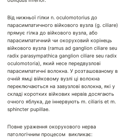
obliquus inferior.
Від нижньої гілки n. oculomotorius до
парасимпатичного війкового вузла (g. ciliare)
прямує гілка до війкового вузла, або
парасимпатичний чи окоруховий корінець
війкового вузла (ramus ad ganglion ciliare seu
radix parasympathica ganglion ciliare seu radix
oculomotoria), який несе передвузлові
парасимпатичні волокна. У розташованому в
очній ямці війковому вузлі ці волокна
переключаються на завузлові волокна, які у
складі коротких війкових нервів досягають
очнoго яблукa, де іннервують m. ciliaris et m.
sphincter pupillae.
Повне ураження окорухового нерва
патологічним процесом викликає: