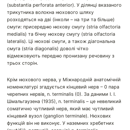
(substantia perforata anterior). У ділянці вказаного
трикутника волокна нюхового шляху
розходяться на дві (інколи – на три та більше)
смуги: присередню нюхову смугу (stria olfactoria
medialis) та бічну нюхову смугу (stria olfactoria
lateralis). Ці нюхові смуги, а також діагональна
смуга (stria diagonalis) доволі чітко
відмежовують передню пронизану речовину з
трьох сторін.
Крім нюхового нерва, у Міжнародній анатомічній
номенклатурі згадується кінцевий нерв – 0 пара
черепних нервів, n. termіnalis (0). За даними І. І.
Шмальгаузена (1935), n. terminalis – це невеликий
соматично чутливий нерв, який має чутливий
кінцевий вузол (ganglion terminale). Нюхових
функцій він не виконує. У наземних хребетних