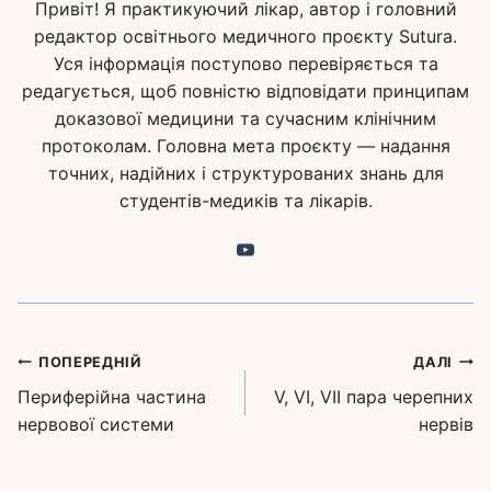
Привіт! Я практикуючий лікар, автор і головний
редактор освітнього медичного проєкту Sutura.
Уся інформація поступово перевіряється та
редагується, щоб повністю відповідати принципам
доказової медицини та сучасним клінічним
протоколам. Головна мета проєкту — надання
точних, надійних і структурованих знань для
студентів-медиків та лікарів.
Навігація
ПОПЕРЕДНІЙ
ДАЛІ
записів
Периферійна частина
V, VI, VII пара черепних
нервової системи
нервів