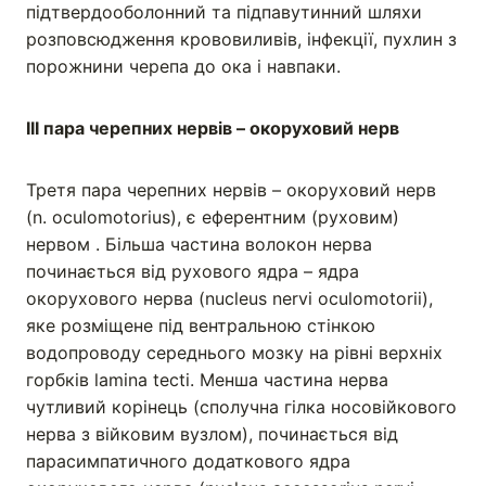
підтвердооболонний та підпавутинний шляхи
розповсюдження крововиливів, інфекції, пухлин з
порожнини черепа до ока і навпаки.
ІІІ пара черепних нервів – окоруховий нерв
Третя пара черепних нервів – окоруховий нерв
(n. oculomotorius), є еферентним (руховим)
нервом . Більша частина волокон нерва
починається від рухового ядра – ядра
окорухового нерва (nucleus nervi oculomotorii),
яке розміщене під вентральною стінкою
водопроводу середнього мозку на рівні верхніх
горбків lamina tecti. Менша частина нерва
чутливий корінець (сполучна гілка носовійкового
нерва з війковим вузлом), починається від
парасимпатичного додаткового ядра