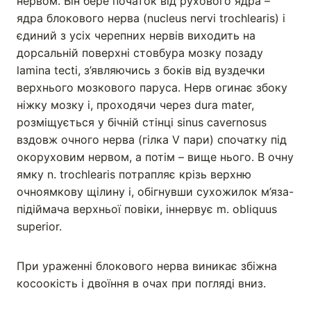
нервом. Він бере початок від рухового ядра –
ядра блокового нерва (nucleus nervi trochlearis) і
єдиний з усіх черепних нервів виходить на
дорсальній поверхні стовбура мозку позаду
lamina tecti, з’являючись з боків від вуздечки
верхнього мозкового паруса. Нерв огинає збоку
ніжку мозку і, проходячи через dura mater,
розміщується у бічній стінці sinus cavernosus
вздовж очного нерва (гілка V пари) спочатку під
окоруховим нервом, а потім – вище нього. В очну
ямку n. trochlearis потрапляє крізь верхню
очноямкову щілину і, обігнувши сухожилок м’яза-
підіймача верхньої повіки, іннервує m. obliquus
superior.
При ураженні блокового нерва виникає збіжна
косоокість і двоїння в очах при погляді вниз.