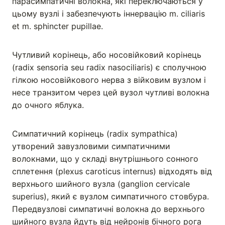
парасимпатичні волокна, які переключаються у
цьому вузлі і забезпечують іннервацію m. ciliaris
et m. sphincter pupillae.
Чутливий корінець, або носовійковий корiнець
(radix sensoria seu radix nasociliaris) є сполучною
гілкою носовійкового нерва з війковим вузлом і
несе транзитом через цей вузол чутливі волокна
до oчного яблука.
Симпатичний корінець (radix sympathica)
утворений завузловими симпатичними
волокнами, що у складі внутрішнього сонного
сплетення (plexus caroticus internus) відходять від
верхнього шийного вузла (ganglion cervicale
superius), який є вузлом симпатичного стовбура.
Передвузлові симпатичні волокна до верхнього
шийного вузла йдуть від нейронів бічного рога