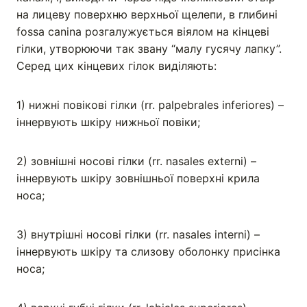
на лицеву поверхню верхньої щелепи, в глибині
fossa canina розгалужується віялом на кінцеві
гілки, утворюючи так звану “малу гусячу лапку”.
Серед цих кінцевих гілок виділяють:
1) нижні повікові гілки (rr. palpebrales inferiores) –
іннервують шкіру нижньої повіки;
2) зовнішні носові гілки (rr. nasales externi) –
іннервують шкіру зовнішньої поверхні крила
носа;
3) внутрішні носові гілки (rr. nasales interni) –
іннервують шкіру та слизову оболонку присінка
носа;