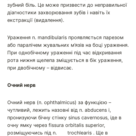
зубний біль. Це може призвести до неправильної
діагностики захворювання зубів і навіть їх
екстракції (видалення).
Ураження n. mandibularis проявляється парезом
або паралічем жувальних м’язів на боці ураження.
При однобічному ураженні під час відкривання
рота нижня щелепа зміщується в бік ураження,
при двобічному – відвисає.
Очний нерв
Очний нерв (n. ophthalmicus) за функцією –
чутливий, лежить назовні від n. abducens i,
пронизуючи бічну стінку sinus cavernosus, іде в
очну ямку через fissura orbitalis superior,
розміщуючись під n. trochlearis . Ще в