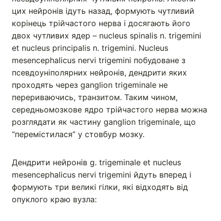
цих нейронів ідуть назад, формують чутливий
корінець трійчастого нерва і досягають його
двох чутливих ядер – nucleus spinalis n. trigemini
et nucleus principalis n. trigemini. Nucleus
mesencephalicus nervi trigemini побудоване з
псевдоуніполярних нейронів, дендрити яких
проходять через ganglion trigeminale не
перериваючись, транзитом. Таким чином,
середньомозкове ядро трійчастого нерва можна
розглядати як частину ganglion trigeminale, що
“перемістилася” у стовбур мозку.
Дендрити нейронів g. trigeminale et nucleus
mesencephalicus nervi trigemini йдуть вперед і
формують три великі гілки, які відходять від
опуклого краю вузла: