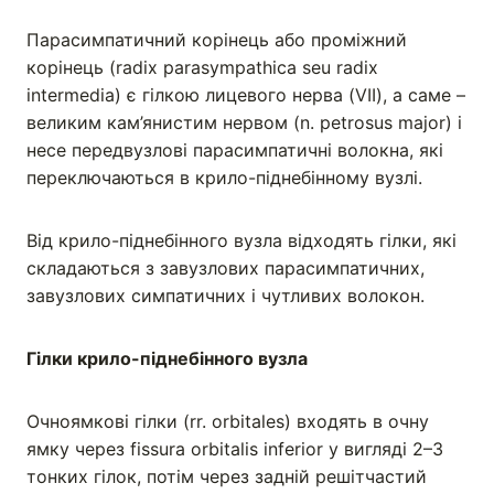
Парасимпатичний корінець або проміжний
корінець (radix parasympathica seu radix
intermedia) є гілкою лицевого нерва (VII), а саме –
великим кам’янистим нервом (n. petrosus major) і
несе передвузлові парасимпатичні волокна, які
переключаються в крило-піднебінному вузлі.
Від крило-піднебінного вузла відходять гілки, які
складаються з завузлових парасимпатичних,
завузлових симпатичних і чутливих волокон.
Гілки крило-піднебінного вузла
Очноямкові гілки (rr. orbitales) входять в очну
ямку через fissura orbitalis inferior у вигляді 2–3
тонких гілок, потім через задній решітчастий