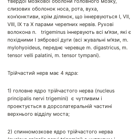
твердої мозкової оболони головного мозку,
слизових оболонок носа, рота, вуха,
кон’юнктиви, крім ділянок, що іннервуються І, VІІ,
VIII, ІХ та Х парами черепних нервів. Рухові
волокона n. trigeminus іннервують всі м’язи, які є
похідними І зябрової дуги (всі жувальні м’язи, m.
mylohyoideus, переднє черевце m. digastricus, m.
tensor velli palatini, m. tensor tympani).
Трійчастий нерв має 4 ядра:
1) головне ядро трійчастого нерва (nucleus
principalis nervi trigemini) є чутливим і
проектується в дорсолатеральній частині
верхнього відділу моста;
2) спинномозкове ядро трійчастого нерва