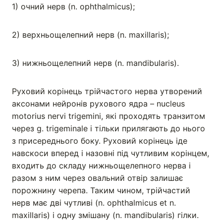
1) очний нерв (n. ophthalmicus);
2) верхньощелепний нерв (n. maxillaris);
3) нижньощелепний нерв (n. mandibularis).
Руховий корінець трійчастого нерва утворений
аксонами нейронів рухового ядра – nucleus
motorius nervi trigemini, які проходять транзитом
через g. trigeminale і тільки прилягають до нього
з присереднього боку. Руховий корінець іде
навскоси вперед і назовні під чутливим корінцем,
входить до складу нижньощелепного нерва і
разом з ним через овальний отвір залишає
порожнину черепа. Таким чином, трійчастий
нерв має дві чутливі (n. ophthalmicus et n.
maxillaris) і одну змішану (n. mandibularis) гілки.