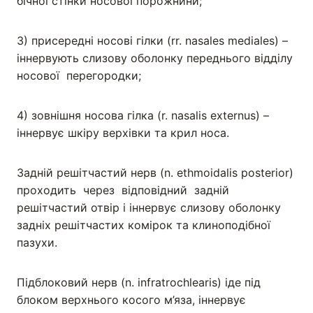
бічної стінки носової порожнини;
3) присередні носові гілки (rr. nasales mediales) –
іннервують слизову оболонку переднього відділу
носової перегородки;
4) зовнішня носова гілка (r. nasalis externus) –
іннервує шкіру верхівки та крил носа.
Задній решітчастий нерв (n. ethmoidalis posterior)
проходить через відповідний задній
решітчастий отвір і іннервує слизову оболонку
задніх решітчастих комірок та клиноподібної
пазухи.
Підблоковий нерв (n. infratrochlearis) іде під
блоком верхнього косого м’яза, іннервує