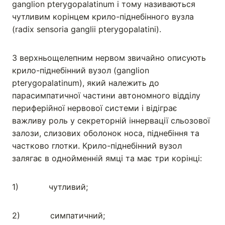
ganglion pterygopalatinum і тому називаються
чутливим корінцем крило-піднебінного вузла
(radix sensoria ganglii pterygopalatini).
З верхньощелепним нервом звичайно описують
крило-піднебінний вузол (ganglion
pterygopalatinum), який належить до
парасимпатичної частини автономного відділу
периферійної нервової системи і відіграє
важливу роль у секреторній іннервації сльозової
залози, слизових оболонок носа, піднебіння та
частково глотки. Крило-піднебінний вузол
залягає в однойменній ямці та має три корінці:
1) чутливий;
2) симпатичний;