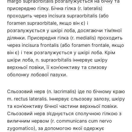
margo supraorbitalis розгалужується на бічну та
присередню гілку. Бічна гілка (r. lateralis)
проходить через incisura supraorbitalis (або
foramen supraorbitale, якщо він є) і
розгалужується у шкірі лоба, досягаючи тім’яної
ділянки. Присередня гілка (r. medialis) проходить
через incisura frontalis (або foramen frontale, якщо
він є) і теж розгалужується у шкірі лоба. Крім
шкіри лоба, n. supraorbitalis іннервує шкіру
верхньої повіки, її кон’юнктиву та слизову
оболонку лобової пазухи.
Сльозовий нерв (n. lacrimalis) іде по бічному краю
m. rectus lateralis. Іннервує сльозову залозу, шкіру
та кон’юнктиву бічної частини верхньої повіки.
Сльозовий нерв з’єднується сполучною гілкою з
виличним нервом (r. communicans cum nervo
zygomatico), за допомогою якої одержує