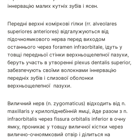
іннервацію малих кутніх зубів і ясен.
Передні верхні коміркові гілки (rr. alveolares
superiores anteriores) відгалужуються від
підочноямкового нерва перед виходом
останнього через foramen infraorbitale, ідуть у
товщі передньої стінки верхньощелепної пазухи,
беруть участь в утворенні plexus dentalis superior,
забезпечують своїми волокнами іннервацію
передніх зубів і слизової оболонки
верхньощелепної пазухи.
Виличний нерв (n. zygomaticus) відходить від n.
maxillaris у крилопіднебінній ямці, йде разом з n.
infraorbitalis через fissura orbitalis inferior в очну
ямку, проникає у товщу виличної кістки через
вилично-очноямковий отвір і ділиться на