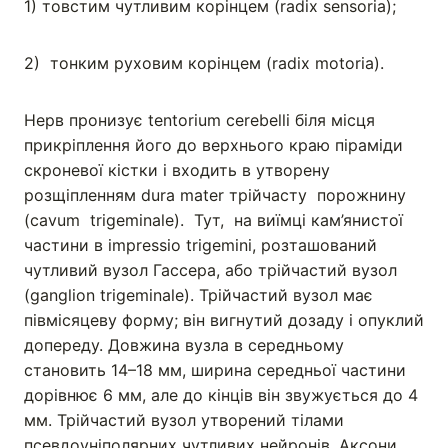
1) товстим чутливим корінцем (radix sensoria);
2) тонким руховим корінцем (radix motoria).
Нерв пронизує tentorium cerebelli біля місця
прикріплення його до верхнього краю піраміди
скроневої кістки і входить в утворену
розщіпленням dura mater трійчасту порожнину
(cavum trigeminale). Тут, на виїмці кам’янистої
частини в impressio trigemini, розташований
чутливий вузол Гассера, або трійчастий вузол
(ganglion trigeminale). Трійчастий вузол має
півмісяцеву форму; він вигнутий дозаду і опуклий
допереду. Довжина вузла в середньому
становить 14–18 мм, ширина середньої частини
дорівнює 6 мм, але до кінців він звужується до 4
мм. Трійчастий вузол утворений тілами
псевдоуніполярних чутливих нейронів. Аксони