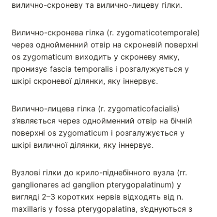
вилично-скроневу та вилично-лицеву гілки.
Вилично-скронева гілка (r. zygomaticotemporale)
через однойменний отвір на скроневій поверхні
os zygomaticum виходить у скроневу ямку,
пронизує fascia temporalis і розгалужується у
шкірі скроневої ділянки, яку іннервує.
Вилично-лицева гілка (r. zygomaticofacialis)
з’являється через однойменний отвір на бічній
поверхні os zygomaticum і розгалужується у
шкірі виличної ділянки, яку іннервує.
Вузлові гілки до крило-піднебінного вузла (rr.
ganglionares ad ganglion pterygopalatinum) у
вигляді 2–3 коротких нервів відходять від n.
maxillaris у fossa pterygopalatina, з’єднуються з