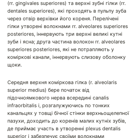
(rr. gingivales superiores) та верхні зубні гілки (rr.
dentales superiores), які проходять в пульпу зуба
через отвір верхівки його кореня. Перелічені
гілки утворені волокнами rr. alveolares superiores
posteriores, іннервують три верхні великі кутні
зуби і ясна; друга частина волокон rr. alveolares
superiores posteriores, які не потрапляють у
коміркові канали, іннервують слизову оболонку
щоки.
Середня верхня коміркова гілка (r. alveolaris
superior medius) бере початок від
підочноямкового нерва всередині canalis
infraorbitalis i, розгалужуючись по тонких
канальцях у товщі бічної стінки верхньощелепної
пазухи, доходить до коренів малих кутніх зубів,
де приймає участь в утворенні plexus dentalis
superior i забезпечує своїми волокнами