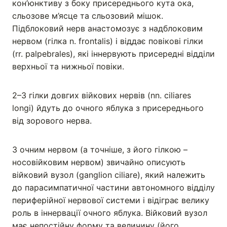
кон’юнктиву з боку присереднього кута ока,
сльозове м’ясце та сльозовий мішок.
Підблоковий нерв анастомозує з надблоковим
нервом (гілка n. frontalis) і віддає повікові гілки
(rr. palpebrales), які іннервують присередні відділи
верхньої та нижньої повіки.
2–3 гілки довгих війкових нервів (nn. ciliares
longi) йдуть до oчного яблука з присереднього
від зорового нерва.
З очним нервом (а точніше, з його гілкою –
носовійковим нервом) звичайно описують
війковий вузол (ganglion ciliare), який належить
до парасимпатичної частини автономного відділу
периферійної нервової системи і відіграє велику
роль в іннервації очного яблука. Війковий вузол
має непостійну форму та величину (його