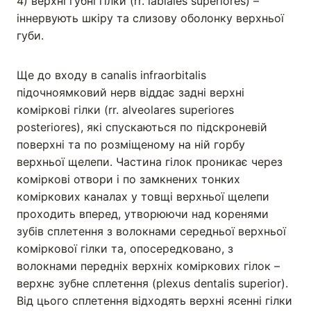
4) верхні губні гілки (rr. labiales superiores) –
іннервують шкіру та слизову оболонку верхньої
губи.
Ще до входу в canalis infraorbitalis
підочноямковий нерв віддає задні верхні
коміркові гілки (rr. alveolares superiores
posteriores), які спускаються по підскроневій
поверхні та по розміщеному на ній горбу
верхньої щелепи. Частина гілок проникає через
коміркові отвори і по замкнених тонких
коміркових каналах у товщі верхньої щелепи
проходить вперед, утворюючи над коренями
зубів сплетення з волокнами середньої верхньої
коміркової гілки та, опосередковано, з
волокнами передніх верхніх коміркових гілок –
верхнє зубне сплетення (plexus dentalis superior).
Від цього сплетення відходять верхні ясенні гілки