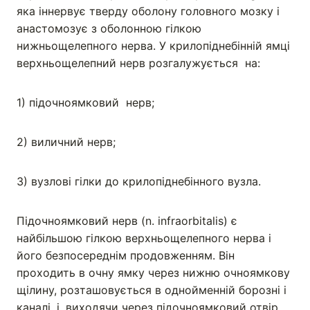
яка іннервує тверду оболону головного мозку і
анастомозує з оболонною гілкою
нижньощелепного нерва. У крилопіднебінній ямці
верхньощелепний нерв розгалужується на:
1) підочноямковий нерв;
2) виличний нерв;
3) вузлові гілки до крилопіднебінного вузла.
Підочноямковий нерв (n. infraorbitalis) є
найбільшою гілкою верхньощелепного нерва і
його безпосереднім продовженням. Він
проходить в очну ямку через нижню очноямкову
щілину, розташовується в однойменній борозні і
каналі, і, виходячи через підочноямковий отвір