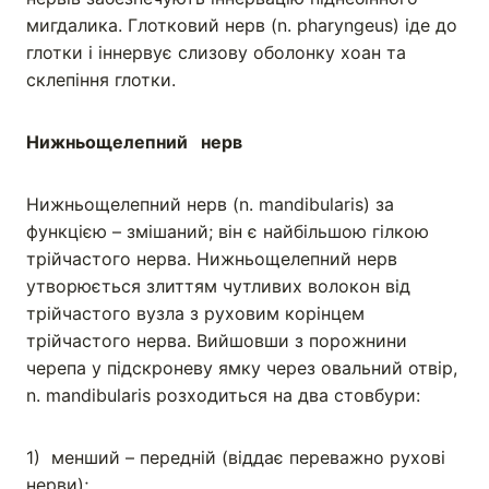
мигдалика. Глотковий нерв (n. pharyngeus) іде до
глотки і іннервує слизову оболонку хоан та
склепіння глотки.
Нижньощелепний нерв
Нижньощелепний нерв (n. mandibularis) за
функцією – змішаний; він є найбільшою гілкою
трійчастого нерва. Нижньощелепний нерв
утворюється злиттям чутливих волокон від
трійчастого вузла з руховим корінцем
трійчастого нерва. Вийшовши з порожнини
черепа у підскроневу ямку через овальний отвір,
n. mandibularis розходиться на два стовбури:
1) менший – передній (віддає переважно рухові
нерви);