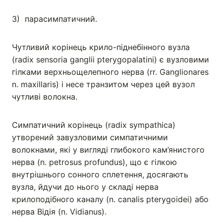
3) парасимпатичний.
Чутливий корінець крило-піднебінного вузла
(radix sensoria ganglii pterygopalatini) є вузловими
гілками верхньощелепного нерва (rr. Ganglionares
n. maxillaris) і несе транзитом через цей вузол
чутливі волокна.
Симпатичний корінець (radix sympathica)
утворений завузловими симпатичними
волокнами, які у вигляді глибокого кам’янистого
нерва (n. petrosus profundus), що є гілкою
внутрішнього сонного сплетення, досягають
вузла, йдучи до нього у складі нерва
крилоподібного каналу (n. canalis pterygoidei) або
нерва Відія (n. Vidianus).