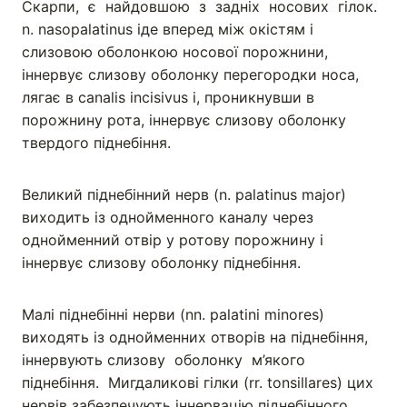
Скарпи, є найдовшою з задніх носових гілок.
n. nasopalatinus іде вперед між окістям і
слизовою оболонкою носової порожнини,
іннервує слизову оболонку перегородки носа,
лягає в canalis incisivus i, проникнувши в
порожнину рота, іннервує слизову оболонку
твердого піднебіння.
Великий піднебінний нерв (n. palatinus major)
виходить із однойменного каналу через
однойменний отвір у ротову порожнину і
іннервує слизову оболонку піднебіння.
Малі піднебінні нерви (nn. palatini minores)
виходять із однойменних отворів на піднебіння,
іннервують слизову оболонку м’якого
піднебіння. Мигдаликові гілки (rr. tonsillares) цих
нервів забезпечують іннервацію піднебінного