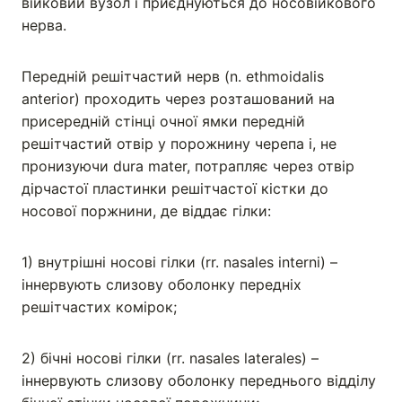
війковий вузол і приєднуються до носовійкового
нерва.
Передній решітчастий нерв (n. ethmoidalis
anterior) проходить через розташований на
присередній стінці очної ямки передній
решітчастий отвір у порожнину черепа і, не
пронизуючи dura mater, потрапляє через отвір
дірчастої пластинки решітчастої кістки до
носової поржнини, де віддає гілки:
1) внутрішні носові гілки (rr. nasales interni) –
іннервують слизову оболонку передніх
решітчастих комірок;
2) бічні носові гілки (rr. nasales laterales) –
іннервують слизову оболонку переднього відділу