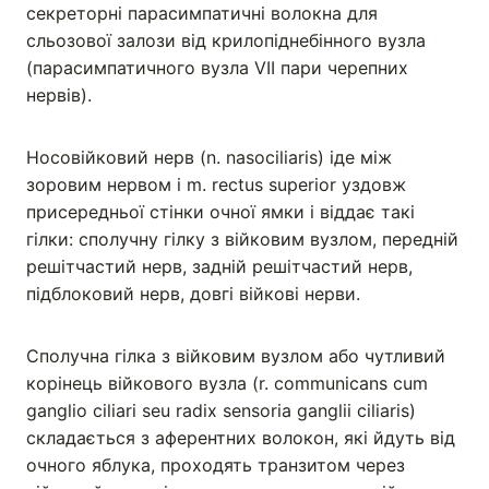
секреторні парасимпатичні волокна для
сльозової залози від крилопіднебінного вузла
(парасимпатичного вузла VII пари черепних
нервів).
Носовійковий нерв (n. nasociliaris) іде між
зоровим нервом і m. rectus superior уздовж
присередньої стінки очної ямки і віддає такі
гілки: сполучну гілку з війковим вузлом, передній
решітчастий нерв, задній решітчастий нерв,
підблоковий нерв, довгі війкові нерви.
Сполучна гілка з війковим вузлом або чутливий
корінець війкового вузла (r. communicans cum
ganglio ciliari seu radix sensoria ganglii ciliaris)
складається з аферентних волокон, які йдуть від
очного яблука, проходять транзитом через