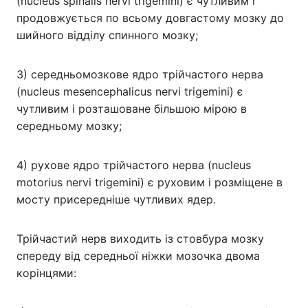
(nucleus spinalis nervi trigemini) є чутливим і
продовжується по всьому довгастому мозку до
шийного відділу спинного мозку;
3) середньомозкове ядро трійчастого нерва
(nucleus mesencephalicus nervi trigemini) є
чутливим і розташоване більшою мірою в
середньому мозку;
4) рухове ядро трійчастого нерва (nucleus
motorius nervi trigemini) є руховим і розміщене в
мосту присередніше чутливих ядер.
Трійчастий нерв виходить із стовбура мозку
спереду від середньої ніжки мозочка двома
корінцями: