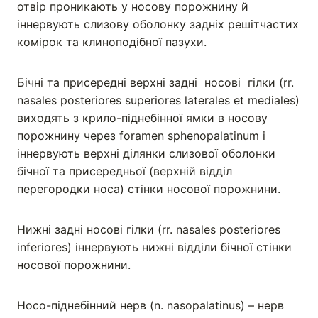
отвір проникають у носову порожнину й
іннервують слизову оболонку задніх решітчастих
комірок та клиноподібної пазухи.
Бічні та присередні верхні задні носові гілки (rr.
nasales posteriores superiores laterales et mediales)
виходять з крило-піднебінної ямки в носову
порожнину через foramen sphenopalatinum і
іннервують верхні ділянки слизової оболонки
бічної та присередньої (верхній відділ
перегородки носа) стінки носової порожнини.
Нижні задні носові гілки (rr. nasales posteriores
inferiores) іннервують нижні відділи бічної стінки
носової порожнини.
Носо-піднебінний нерв (n. nasopalatinus) – нерв