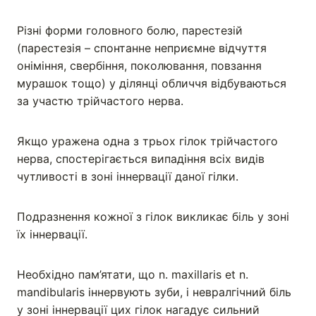
Різні форми головного болю, парестезій
(парестезія – спонтанне неприємне відчуття
оніміння, свербіння, поколювання, повзання
мурашок тощо) у ділянці обличчя відбуваються
за участю трійчастого нерва.
Якщо уражена одна з трьох гілок трійчастого
нерва, спостерігається випадіння всіх видів
чутливості в зоні іннервації даної гілки.
Подразнення кожної з гілок викликає біль у зоні
їх іннервації.
Необхідно пам’ятати, що n. maxillaris et n.
mandibularis іннервують зуби, і невралгічний біль
у зоні іннервації цих гілок нагадує сильний