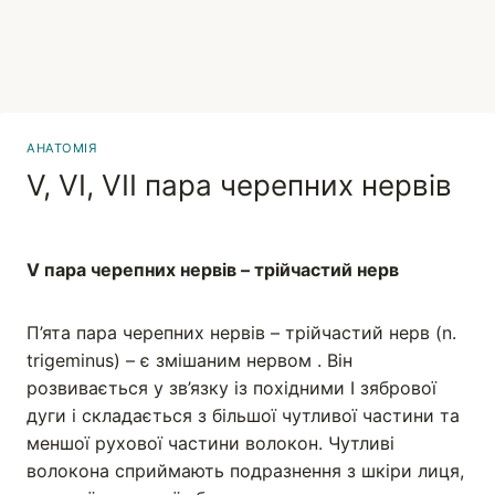
АНАТОМІЯ
V, VI, VII пара черепних нервів
Вадим
V пара черепних нервів – трійчастий нерв
П’ята пара черепних нервів – трійчастий нерв (n.
trigemіnus) – є змішаним нервом . Він
розвивається у зв’язку із похідними І зябрової
дуги і складається з більшої чутливої частини та
меншої рухової частини волокон. Чутливі
волокона сприймають подразнення з шкіри лиця,