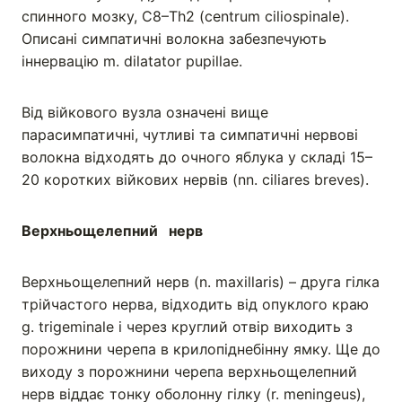
спинного мозку, С8–Тh2 (centrum ciliospinale).
Описані симпатичні волокна забезпечують
іннервацію m. dilatator pupillae.
Від війкового вузла означені вище
парасимпатичні, чутливі та симпатичні нервові
волокна відходять до очного яблука у складі 15–
20 коротких війкових нервів (nn. ciliares breves).
Верхньощелепний нерв
Верхньощелепний нерв (n. maxillaris) – друга гілка
трійчастого нерва, відходить від опуклого краю
g. trigeminale i через круглий отвір виходить з
порожнини черепа в крилопіднебінну ямку. Ще до
виходу з порожнини черепа верхньощелепний
нерв віддає тонку оболонну гілку (r. meningeus),