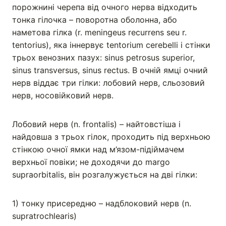
порожнині черепа від очного нерва відходить
тонка гілочка – поворотна оболонна, або
наметова гілка (r. meningeus recurrens seu r.
tentorius), яка іннервує tentorium cerebelli i стінки
трьох венозних пазух: sinus petrosus superior,
sinus transversus, sinus rectus. В очній ямці очний
нерв віддає три гілки: лобовий нерв, сльозовий
нерв, носовійковий нерв.
Лобовий нерв (n. frontalis) – найтовстіша і
найдовша з трьох гілок, проходить під верхньою
стінкою очної ямки над м’язом-підіймачем
верхньої повіки; не доходячи до margo
supraorbitalis, він розгалужується на дві гілки:
1) тонку присередню – надблоковий нерв (n.
supratrochlearis)