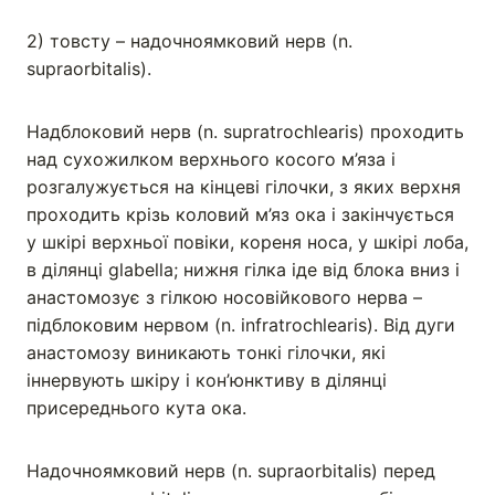
2) товсту – надочноямковий нерв (n.
supraorbitalis).
Надблоковий нерв (n. supratrochlearis) проходить
над сухожилком верхнього косого м’яза і
розгалужується на кінцеві гілочки, з яких верхня
проходить крізь коловий м’яз ока і закінчується
у шкірі верхньої повіки, кореня носа, у шкірі лоба,
в ділянці glabella; нижня гілка іде від блока вниз і
анастомозує з гілкою носовійкового нерва –
підблоковим нервом (n. infratrochlearis). Від дуги
анастомозу виникають тонкі гілочки, які
іннервують шкіру і кон’юнктиву в ділянці
присереднього кута ока.
Надочноямковий нерв (n. supraorbitalis) перед