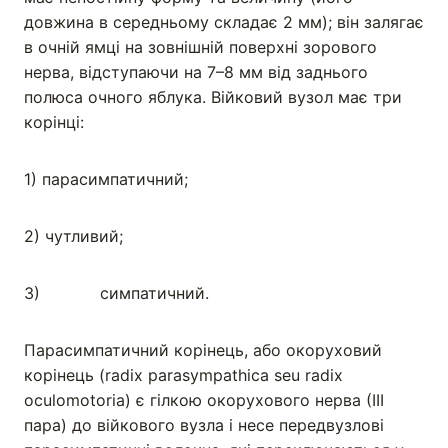
довжина в середньому складає 2 мм); він залягає
в очній ямці на зовнішній поверхні зорового
нерва, відступаючи на 7–8 мм від заднього
полюса очного яблука. Війковий вузол має три
корінці:
1) парасимпатичний;
2) чутливий;
3) симпатичний.
Парасимпатичний корінець, або окоруховий
корінець (radix parasympathica seu radix
oculomotoria) є гілкою окорухового нерва (ІІІ
пара) до війкового вузла і несе передвузлові