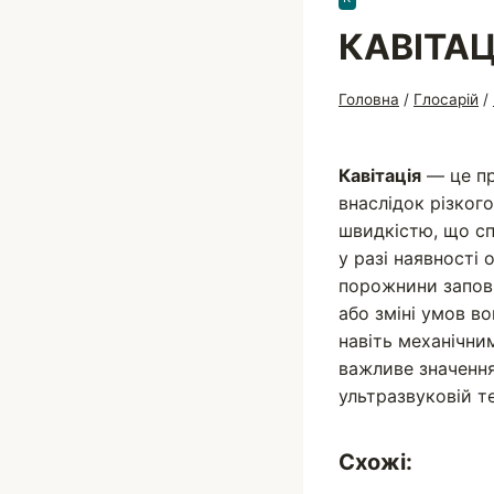
КАВІТАЦ
Головна
/
Глосарій
/
Кавітація
— це пр
внаслідок різког
швидкістю, що сп
у разі наявності 
порожнини заповн
або зміні умов 
навіть механічни
важливе значення
ультразвуковій тер
Схожі: