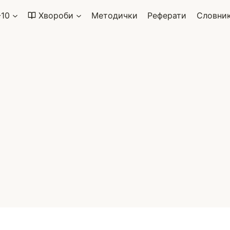
-10
Хвороби
Методички
Реферати
Словни