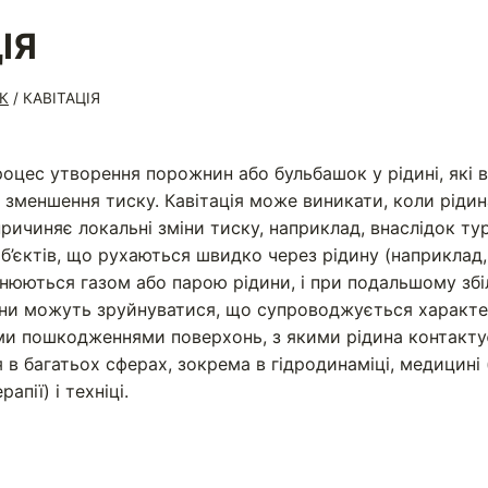
ІЯ
К
/
КАВІТАЦІЯ
оцес утворення порожнин або бульбашок у рідині, які 
о зменшення тиску. Кавітація може виникати, коли рідин
ричиняє локальні зміни тиску, наприклад, внаслідок ту
об’єктів, що рухаються швидко через рідину (наприклад, 
юються газом або парою рідини, і при подальшому збі
вони можуть зруйнуватися, що супроводжується характ
ми пошкодженнями поверхонь, з якими рідина контактує
 в багатьох сферах, зокрема в гідродинаміці, медицині 
апії) і техніці.