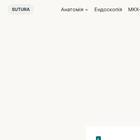
Перейти
Анатомія
Ендоскопія
МКХ
SUTURA
до
вмісту
К