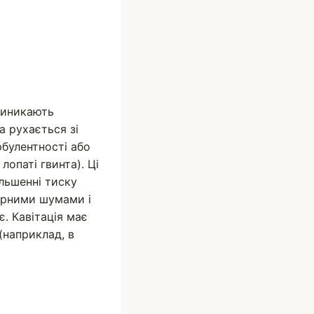
виникають
а рухається зі
рбулентності або
лопаті гвинта). Ці
льшенні тиску
ерними шумами і
. Кавітація має
(наприклад, в