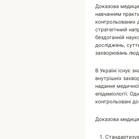
Доказова медици
навчанням практич
контрольованих д
стратегічний нап
бездоганній наук
досліджень, сутт
захворювань люде
В Україні існує з
внутрішніх захв
надання медичної
епідеміології. О
контрольовані до
Доказова медицин
Стандартизува