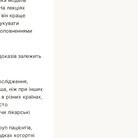
ька модель
На лекціях
 він краще
рукувати
 доповненнями
доказів залежить
ослідження,
а, ніж при інших
в різних країнах,
асто
чи лікарські
уп пацієнтів,
дках когортні