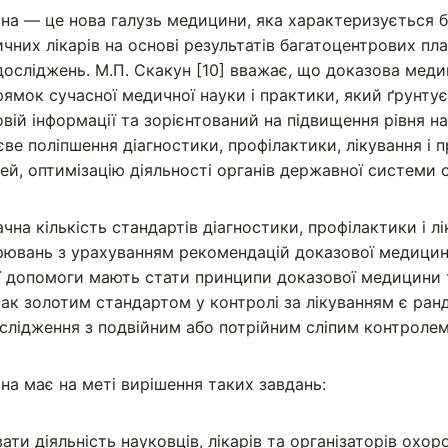
на — це нова галузь медицини, яка характеризується 
них лікарів на основі результатів багатоцентрових пла­
осліджень. М.П. Скакун [10] вважає, що доказова мед
рямок сучасної медичної науки і практики, який ґрунту
овій інформації та зорієнтований на підвищення рівня н
єве поліпшення діагностики, профілактики, лікування і 
й, оптимізацію діяльності органів державної системи ох
начна кількість стандартів діагностики, профілактики і л
орювань з урахуванням рекомендацій доказової медици
 допомоги мають стати принципи доказової медицини т
днак золотим стандартом у контролі за лікуванням є ран
слідження з подвійним або потрійним сліпим контролем
а має на меті вирішення таких завдань:
ти діяльність науковців, лікарів та організаторів охорон