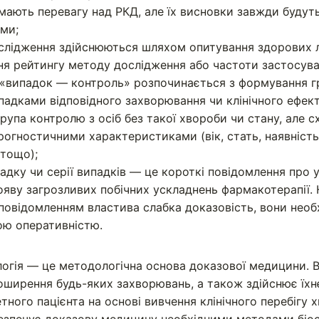
мають перевагу над РКД, але їх висновки завжди будут
ми;
слідження здійснюються шляхом опитування здорових 
ня рейтингу методу дослідження або частоти застосува
«випадок — контроль» розпочинається з формування гр
адками відповідного захворювання чи клінічного ефект
рупа контролю з осіб без такої хвороби чи стану, але с
огностичними характеристиками (вік, стать, наявність
тощо);
адку чи серії випадків — це короткі повідомлення про у
ояву загрозливих побічних ускладнень фармакотерапії.
повідомленням властива слабка доказовість, вони необх
ьою оперативністю.
ологія — це методологічна основа доказової медицини. 
оширення будь-яких захворювань, а також здійснює їхн
ного пацієнта на основі вивчення клінічного перебігу х