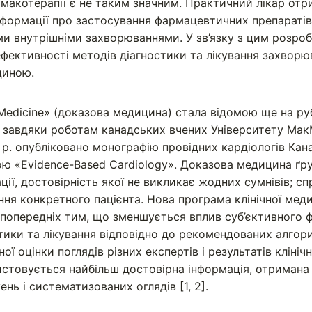
макотерапії є не таким значним. Практичний лікар от
нформації про застосування фармацевтичних препаратів
ними внутрішніми захворюваннями. У зв’язку з цим розро
ефективності методів діагностики та лікування захворюв
циною.
Medicine» (доказова медицина) стала відомою ще на ру
я завдяки роботам канадських вчених Університету Мак
8 р. опубліковано монографію провідних кардіологів Кан
вою «Evidence-Based Cardiology». Доказова медицина ґр
ції, достовірність якої не викликає жодних сумнівів; с
ння конкретного пацієнта. Нова програма клінічної мед
 попередніх тим, що зменшується вплив суб’єк­тив­но­го 
стики та лікування відповідно до рекомендованих алгор
ної оцінки поглядів різних експертів і результатів кліні
стовується найбільш достовірна інформація, отримана 
ень і систематизованих оглядів [1, 2].