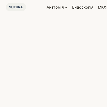
Перейти
Анатомія
Ендоскопія
МКХ
SUTURA
до
вмісту