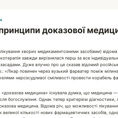
А
 принципи доказової медиц
(лікування хворих медикаментозними засобами) відома
котерапія завжди вирізнялася перш за все індивідуальн
асадами. Дуже влучно про це сказав відомий російськ
 р.: «Лікар повинен через вузький фарватер поміж мілин
келями нерозсудливої сміливості провести корабель фа
 «доказова медицина» існувала думка, що медицина — 
ісля богослужіння. Однак тепер критерієм діагностики, 
оказова медицина. Відома річ, що можливості лікування
к великої кількості нових фармацевтичних засобів, одн