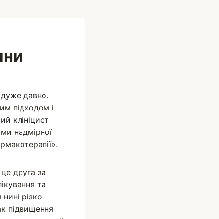
ини
 дуже давно.
им підходом і
ий клініцист
ами надмірної
рмакотерапії».
це друга за
лікування та
 нині різко
ак підвищення