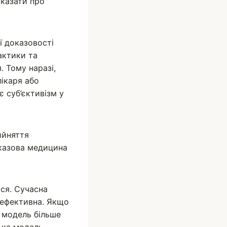
сказати про
ї доказовості
актики та
. Тому наразі,
лікаря або
 суб’єктивізм у
ийняття
оказова медицина
ся. Сучасна
о­ефективна. Якщо
а модель більше