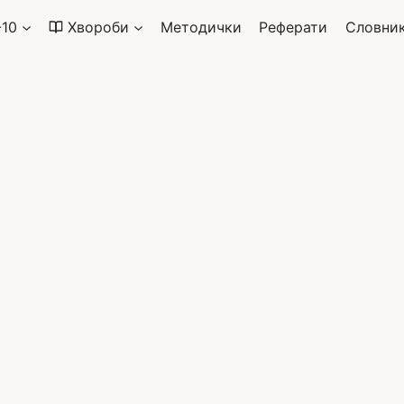
-10
Хвороби
Методички
Реферати
Словни