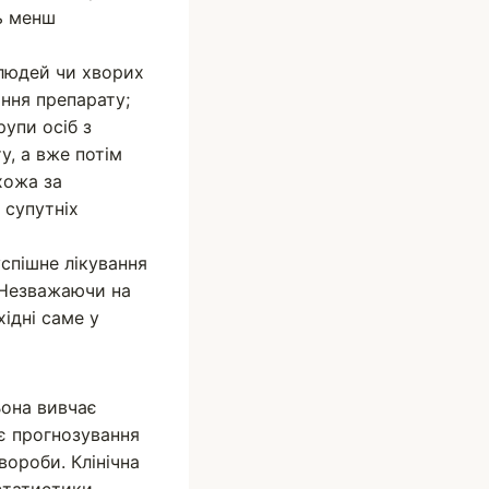
ь менш
людей чи хворих
ння препарату;
упи осіб з
у, а вже потім
хожа за
 супутніх
спішне лікування
 Незважаючи на
ідні саме у
Вона вивчає
є прогнозування
вороби. Клінічна