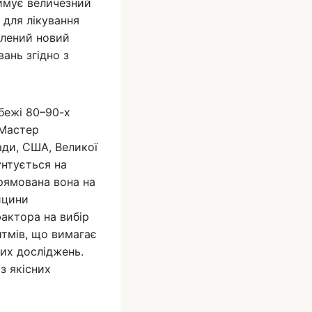
римує величезний
 для лікування
блений новий
ань згідно з
бежі 80–90-х
Мас­тер
ади, США, Великої
унтується на
прямована вона на
ицини
фактора на вибір
итмів, що вимагає
чних досліджень.
з якісних