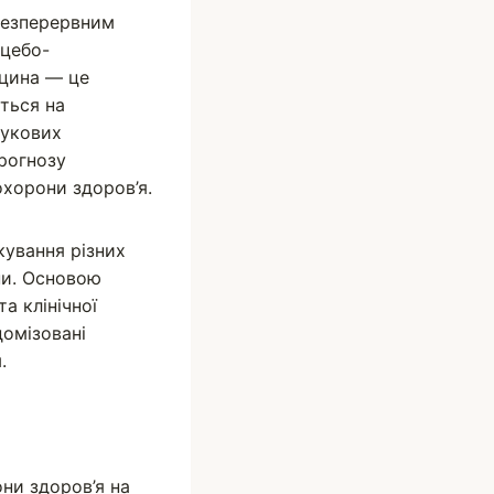
безперервним
це­бо-
ицина — це
ється на
аукових
прогнозу
орони здо­ро­в’я.
ікування різних
ни. Основою
а клінічної
домізовані
.
и здо­ро­в’я на