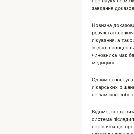
про науку не мож
завдання доказо
Новизна доказово
результатів клін
лікування, а так
згідно з концепц
чиновника має ба
медицині.
Одним із постула
лікарських рішен
не замінює собою 
Відомо, що отрим
система післядип
порівняти дві пр