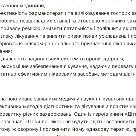
казової медицини;
ективність фармакотерапії та виліковування гострих з
собливо невідкладних станів), а стосовно хронічних з
 тривалу ремісію, знизити летальність і поліпшити якіс
зпеку лікування та знизити ризик появи ускладнень і п
ворювання шляхом раціонального призначення лікарських
ання;
 діяльність національних систем охорони здоров’я;
 економічне забезпечення лікування, надаючи перевагу
татньо ефективним лікарським засобам, методам діагн
а покликана звільнити медичну науку і лікувальну пра
фективних методів діагностики та лікування з практичн
розвитку різних захворювань. Один із героїв книги «Діт
зазначав: «Поки всі лікарі не будуть здатні встановити
 тому ж хворому і призначити йому однакову терапію, 