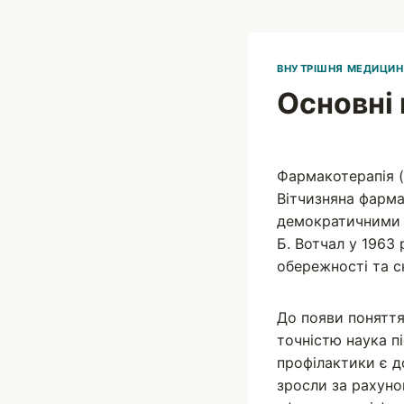
ВНУТРІШНЯ МЕДИЦИН
Основні
Вадим
Фармакотерапія 
Вітчизняна фарма
демократичними з
Б. Вотчал у 1963
обережності та с
До появи поняття
точністю наука п
профілактики є д
зросли за рахуно