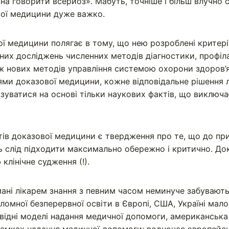
на говорити всерйоз». Мабуть, точніше і більш влучно 
вої медицини дуже важко.
ї медицини полягає в тому, що нею розроблені критері
ічних досліджень численних методів діагностики, профіл
ож нових методів управління системою охорони здоров’я
іями доказової медицини, кожне відповідальне рішення 
зуватися на основі тільки наукових фактів, що виключає
тів доказової медицини є твердження про те, що до пр
ь слід підходити максимально обережно і критично. Д
клінічне судження (!).
ані лікарем знання з певним часом неминуче забувають
ломної безперервної освіти в Європі, США, Україні мал
овідні моделі надання медичної допомоги, американськ