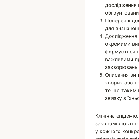
дослідження 
обґрунтовани
Поперечні до
для визначен
Дослідження 
окремими вип
формується г
важливими пр
захворювань 
Описання вип
хворих або п
те що таким 
зв’язку з їхн
Клінічна епідемі
закономірності п
у кожного конкрет