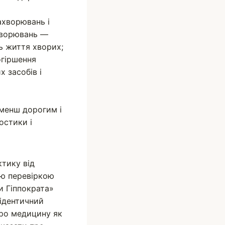
ахворювань і
ахворювань —
ть життя хворих;
огіршення
 засобів і
 менш дорогим і
остики і
ктику від
ою перевіркою
и Гіппократа»
 ідентичний
про медицину як