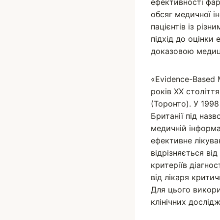
ефективності фар
обсяг медичної і
пацієнтів із різ
підхід до оцінки 
доказовою меди
«Evidence-Based 
років ХХ столітт
(Торонто). У 199
Британії під наз
медичній інформа
ефективне лікува
відрізняється від
критеріїв діагно
від лікаря критич
Для цього викори
клінічних дослідж