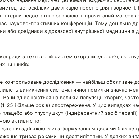
рамках надання медичної допомоги; водночас європейс
истецтво, оскільки дає лікарю простір для творчості. 
рі-інтерни недостатньо засвоюють прочитаний матеріал;
час науково-практичних конференцій. Тому доцільно д
ики або довідники з доказової внутрішньої медицини з
ої ради з технологій систем охорони здоров’я, якість 
их чинників:
е контрольоване дослідження — найбільш об’єктивне д
ливість виникнення систематичної помилки значно менш
 Вони здійснюються на великій популяції хворих, часто 
(1–25 і більше років) спостереження. У цих випадках ч
плацебо або «пустушку» (індиферентний засіб терапії) 
омою активністю;
лідження здійснюються з формуванням двох чи більше гр
еження триває роками чи десятиліттями. У деяких випа