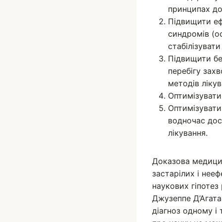
принципах до
Підвищити еф
синдромів (о
стабілізувати
Підвищити бе
перебігу зах
методів лікув
Оптимізувати
Оптимізувати
водночас дос
лікування.
Доказова медицин
застарілих і нее
наукових гіпотез 
Джузеппе Д’Агата 
діагноз одному і