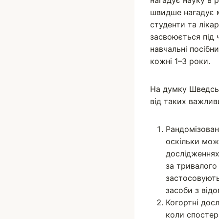
нагадує науку в 
швидше нагадує м
студенти та ліка
засвоюється під 
навчальні посібн
кожні 1–3 роки.
На думку Шведськ
від таких важлив
Pандомізован
оскільки мож
дослідженнях.
за тривалого 
застосовують 
засоби з від
Когортні дос
коли спостер