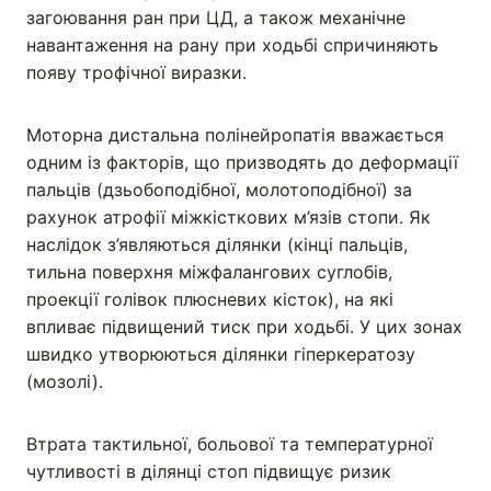
загоювання ран при ЦД, а також механічне
навантаження на рану при ходьбі спричиняють
появу трофічної виразки.
Моторна дистальна полінейропатія вважається
одним із факторів, що призводять до деформації
пальців (дзьобоподібної, молотоподібної) за
рахунок атрофії міжкісткових м’язів стопи. Як
наслідок з’являються ділянки (кінці пальців,
тильна поверхня міжфалангових суглобів,
проекції голівок плюсневих кісток), на які
впливає підвищений тиск при ходьбі. У цих зонах
швидко утворюються ділянки гіперкератозу
(мозолі).
Втрата тактильної, больової та температурної
чутливості в ділянці стоп підвищує ризик