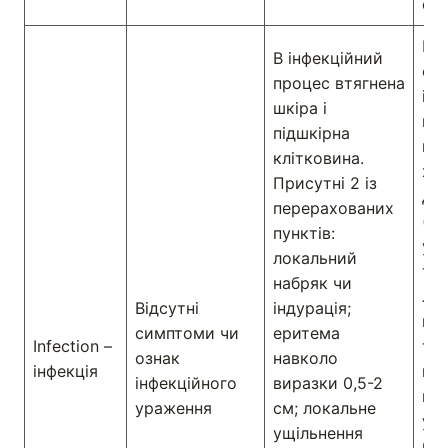
суг
Ер
В інфекційний
см
процес втягнена
із
шкіра і
пе
підшкірна
пун
клітковина.
ха
Присутні 2 із
для
перерахованих
(на
пунктів:
ущ
локальний
тка
набряк чи
ло
Відсутні
індурація;
пі
симптоми чи
еритема
Infection –
те
ознак
навколо
інфекція
гні
інфекційного
виразки 0,5-2
вид
ураження
см; локальне
у 
ущільнення
пр