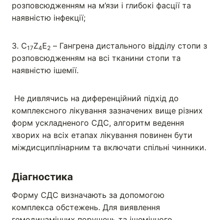
розповсюдженням на м’язи і глибокі фасції та
наявністю інфекції;
3. С
Z
E
– Гангрена дистального відділу стопи з
17
4
2
розповсюдженням на всі тканини стопи та
наявністю ішемії.
Не дивлячись на диференційний підхід до
комплексного лікування зазначених вище різних
форм ускладненого СДС, алгоритм ведення
хворих на всіх етапах лікування повинен бути
міждисциплінарним та включати спільні чинники.
Діагностика
Форму СДС визначають за допомогою
комплекса обстежень. Для виявлення
гемодинамічних порушень та ішемічного