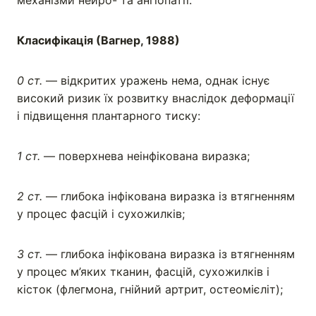
механізми нейро- та ангіопатії.
Класифікація (Вагнер, 1988)
0 ст.
— відкритих уражень нема, однак існує
високий ризик їх розвитку внаслідок деформації
і підвищення плантарного тиску:
1 ст.
— поверхнева неінфікована виразка;
2 ст.
— глибока інфікована виразка із втягненням
у процес фасцій і сухожилків;
3 ст.
— глибока інфікована виразка із втягненням
у процес м’яких тканин, фасцій, сухожилків і
кісток (флегмона, гнійний артрит, остеомієліт);