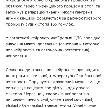
мікроциркуляторного кровообігу провокує та
обтяжує перебіг інфекційного процесу в стопі та
затримує репарацію тканин. Інколи гангрени
нижніх кінцівок формуються за рахунок гострого
тромбозу судин стопи або гомілок.
У патогенезі
нейропатичної форми
СДС провідне
значення мають дистальна (сенсорна й моторна)
полінейропатія та автономна (вегетативна)
нейропатія.
Сенсорна дистальна полінейропатія призводить
до втрати тактильної, температурної та больової
чутливості. Порушується захисний механізм, що
сигналізує пацієнту про дію ушкоджуючого
фактора. Через це у хворих із нейропатією
виникають непомічені, часто тяжкі механічні,
хімічні або термічні травми стопи. Уповільнене