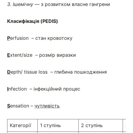
3. Ішемічну
— з розвитком власне гангрени
Класифікація (
PEDIS
)
P
erfusion – стан кровотоку
E
xtent/size – розмір виразки
D
epth/ tissue loss – глибина пошкодження
I
nfection – інфекційний процес
S
ensation –
чутливість
Категорії
1 ступінь
2 ступінь
3 с