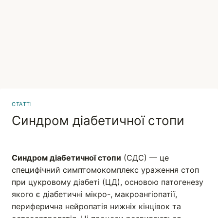
СТАТТІ
Синдром діабетичної стопи
Вадим
Синдром діабетичної стопи
(СДС) — це
специфічний симптомокомплекс ураження стоп
при цукровому діабеті (ЦД), основою патогенезу
якого є діабетичні мікро-, макроангіопатії,
периферична нейропатія нижніх кінцівок та