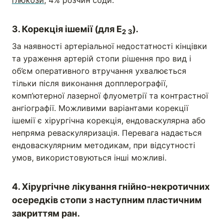
глюкози
, 4% розчин соди.
3. Корекція ішемії (для Е
).
2 3
За наявності артеріальної недостатності кінцівки
та ураження артерій стопи рішення про вид і
об’єм оперативного втручання ухвалюється
тільки після виконання допплерографії,
комп’ютерної лазерної флуометрії та контрастної
ангіографії. Можливими варіантами корекції
ішемії є хірургічна корекція, ендоваскулярна або
непряма реваскуляризація. Перевага надається
ендоваскулярним методикам, при відсутності
умов, використовуються інші можливі.
4. Хірургічне лікування гнійно-некротичних
осередків стопи з наступним пластичним
закриттям ран.