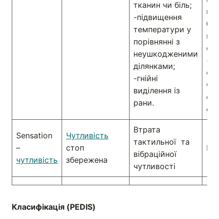
тканин чи біль;
вт
-підвищення
біл
температури у
під
порівнянні з
ст
неушкодженими
(аб
ділянками;
ост
-гнійні
Одн
виділення із
оз
рани.
ста
Втрата
Sensation
Чутливість
тактильної та
–
стоп
Не 
вібраційної
чутливість
збережена
чутливості
Класифікація (
PEDIS
)