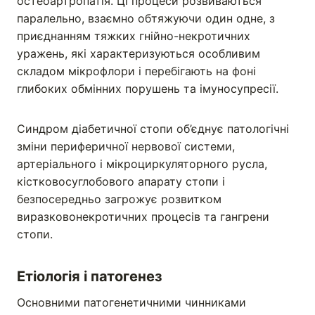
остеоартропатія. Ці процеси розвиваються
паралельно, взаємно обтяжуючи один одне, з
приєднанням тяжких гнійно-некротичних
уражень, які характеризуються особливим
складом мікрофлори і перебігають на фоні
глибоких обмінних порушень та імуносупресії.
Синдром діабетичної стопи об’єднує патологічні
зміни периферичної нервової системи,
артеріального і мікроциркуляторного русла,
кістковосуглобового апарату стопи і
безпосередньо загрожує розвитком
виразковонекротичних процесів та гангрени
стопи.
Етіолог
ія і патогенез
Основними патогенетичними чинниками