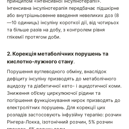
принципом «інтенсивної інсулінотерапії».
Інтенсивна інсулінотерапія передбачає підшкірне
або внутрішньовенне введення невеликих доз (8
—10 одиниць) інсуліну короткої дії, від чотирьох
та більше разів на добу, з контролем рівня
глікемії протягом доби.
2. Корекція метаболічних порушень та
кислотно-лужного стану
.
Порушення вуглеводного обміну, внаслідок
дефіциту інсуліну призводять до метаболічного
ацидозу та діабетичної кето- і ацидотичної коми.
Зниження об’єму циркулюючої рідини та
погіршення функціонування нирок призводять до
електролітних порушень. Для корекції цих
розладів застосовують інфузійну терапію: розчин
Рінгера-Локка, ізотонічний розчин, 5% розчин