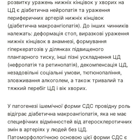
розвитку уражень нижніх кінцівок у хворих на
ЦД є діабетична нейропатія та ураження
периферичних артерій нижніх кінцівок
(діабетична макроангіопатія). До інших чинників
належать: деформація стоп, виразкові ураження
нижніх кінцівок в анамнезі, формування
гіперкератозів у ділянках підвищеного
плантарного тиску, інші пізні ускладнення ЦД
(нефропатія та ретинопатія), декомпенсація ЦД,
незадовільні соціальні умови, тютюнопаління,
зловживання алкоголем, а також тривалий та
тяжкий перебіг ЦД і вік хворих.
У патогенезі і
шемічної форми
СДС провідну роль
відіграє діабетична макроангіопатія, яка не має
специфічних відмінностей від атеросклеротичних
змін в артеріях у людей без ЦД.
Патоморфологічною основою цієї форми СДС є