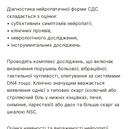
Діагностика нейропатичної форми СДС
складається з оцінки:
• суб’єктивних симптомів нейропатії,
• клінічних проявів,
• неврологічного дослідження,
• інструментальних досліджень.
Проводять комплекс досліджень, що включає
визначення порушень больової, вібраційної,
тактильної чутливості, опитування за системами
DN4 тощо. Клінічно значущим вважається
виявлення однієї з типових скарг (колючий або
стріляючий біль у нижніх кінцівках, печія,
оніміння, парестезії) або двох та більше скарг за
шкалою NSC.
Оцінка наявності та вираженості нейропатії