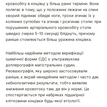
кровообігу в кінцівці у більш ранні терміни. Вона
полягає в тому, що у положенні лежачи на спині
хворий піднімає обидві ноги, трохи згинає їх у
колінних суглобах та згинає і розгинає стопи: при
порушеннях артеріального кровообігу стопи
швидко (через 5–10 секунд) бліднуть, причому
раніше стомлюється більш уражена кінцівка.
Найбільш надійним методом верифікації
ішемічної форми СДС є ультразвукова
доплерографія магістральних судин.
Реовазографія, яку широко застосовували
раніше, є вкрай ненадійним методом і часто дає
хибнопозитивні результати, тобто виявляє
зниження кровотоку там, де він у нормі. Це
спостерігається при набряках підшкірної
клітковини кінцівки будь-якої етіології.