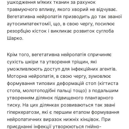
ушкодження м’яких тканин за рахунок
травмуючого впливу, якого хворий не відчуває.
Вегетативна нейропатія призводить до так званої
аутосимпатектомії, що, в свою чергу, посилює
резорбцію кісток і викликає розвиток суглоба
Шарко.
Крім того, вегетативна нейропатія спричиняє
сухість шкіри та утворення тріщин, які
уможливлюють доступ для інфекційних агентів.
Моторна нейропатія, в свою чергу, зумовлює
формування типових деформацій стоп (кігтиста
стопа, молотоподібні пальці тощо) з подальшим
утворенням ділянок підвищеного плантарного
тиску. На цих ділянках розвиваються так звані
гіперкератози, які є першим етапом формування
нейропатичних виразок нижніх кінцівок. При
приєднанні інфекції утворюються гнійно-