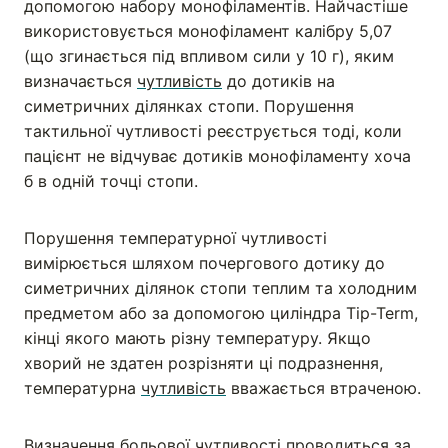
допомогою набору монофіламентів. Найчастіше
використовується монофіламент калібру 5,07
(що згинається під впливом сили у 10 г), яким
визначається
чутливість
до дотиків на
симетричних ділянках стопи. Порушення
тактильної чутливості реєструється тоді, коли
пацієнт не відчуває дотиків монофіламенту хоча
б в одній точці стопи.
Порушення температурної чутливості
вимірюється шляхом почергового дотику до
симетричних ділянок стопи теплим та холодним
предметом або за допомогою циліндра Tip-Term,
кінці якого мають різну температуру. Якщо
хворий не здатен розрізняти ці подразнення,
температурна
чутливість
вважається втраченою.
Визначення больової чутливості проводиться за