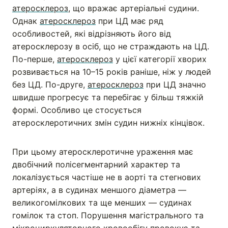
атеросклероз
, що вражає артеріальні судини.
Однак
атеросклероз
при ЦД має ряд
особливостей, які відрізняють його від
атеросклерозу в осіб, що не страждають на ЦД.
По-перше,
атеросклероз
у цієї категорії хворих
розвивається на 10–15 років раніше, ніж у людей
без ЦД. По-друге,
атеросклероз
при ЦД значно
швидше прогресує та перебігає у більш тяжкій
формі. Особливо це стосується
атеросклеротичних змін судин нижніх кінцівок.
При цьому атеросклеротичне ураження має
двобічний полісегментарний характер та
локалізується частіше не в аорті та стегнових
артеріях, а в судинах меншого діаметра —
великогомілкових та ще менших — судинах
гомілок та стоп. Порушення магістрального та