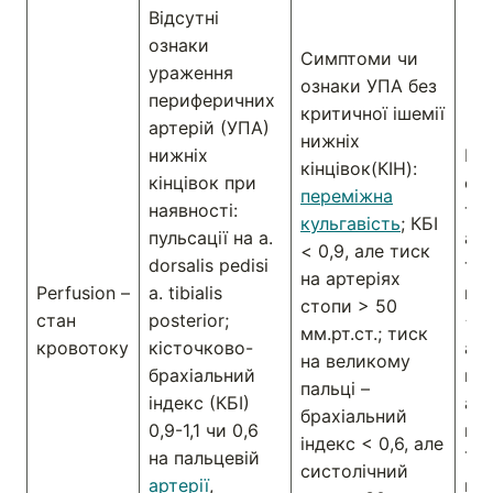
Відсутні
ознаки
Симптоми чи
ураження
ознаки УПА без
периферичних
критичної ішемії
артерій (УПА)
нижніх
нижніх
КІН
кінцівок(КІН):
кінцівок при
си
переміжна
наявності:
тис
кульгавість
; КБІ
пульсації на a.
арт
< 0,9, але тиск
dorsalis pedisі
тил
на артеріях
Perfusion –
a. tibialis
пов
стопи > 50
стан
posterior;
< 5
мм.рт.ст.; тиск
кровотоку
кісточково-
або
на великому
брахіальний
па
пальці –
індекс (КБІ)
арт
брахіальний
0,9-1,1 чи 0,6
мм.
індекс < 0,6, але
на пальцевій
Tc
систолічний
артерії
,
мм.