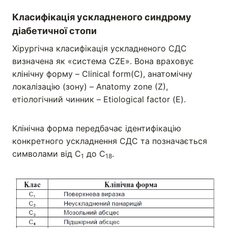
Класифікація ускладненого синдрому
діабетичної стопи
Хірургічна класифікація ускладненого СДС
визначена як «система CZЕ». Вона враховує
клінічну форму – Clinical form(С), анатомічну
локалізацію (зону) – Anatomy zone (Z),
етіологічний чинник – Etiological factor (Е).
Клінічна форма передбачає ідентифікацію
конкретного ускладнення СДС та позначається
символами від С
до С
.
1
18