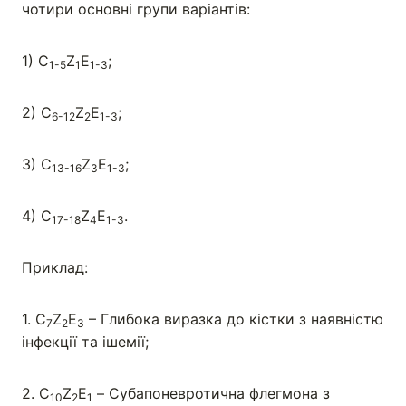
чотири основні групи варіантів:
1) C
Z
E
;
1-5
1
1-3
2) С
Z
Е
;
6-12
2
1-3
3) С
Z
Е
;
13-16
3
1-3
4) С
Z
Е
.
17-18
4
1-3
Приклад:
1. С
Z
Е
– Глибока виразка до кістки з наявністю
7
2
3
інфекції та ішемії;
2. С
Z
E
– Субапоневротична флегмона з
10
2
1