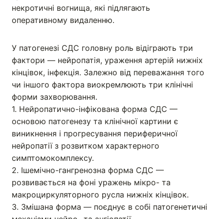
некротичні вогнища, які підлягають
оперативному видаленню.
У патогенезі СДС головну роль відіграють три
фактори — нейропатія, ураження артерій нижніх
кінцівок, інфекція. Залежно від переважання того
чи іншого фактора виокремлюють три клінічні
форми захворювання.
1. Нейропатично-інфікована форма СДС —
основою патогенезу та клінічної картини є
виникнення і прогресування периферичної
нейропатії з розвитком характерного
симптомокомплексу.
2. Ішемічно-гангренозна форма СДС —
розвивається на фоні уражень мікро- та
макроциркуляторного русла нижніх кінцівок.
3. Змішана форма — поєднує в собі патогенетичні