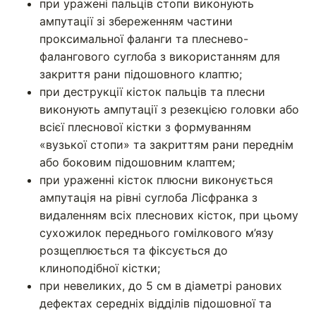
при уражені пальців стопи виконують
ампутації зі збереженням частини
проксимальної фаланги та плеснево-
фалангового суглоба з використанням для
закриття рани підошовного клаптю;
при деструкції кісток пальців та плесни
виконують ампутації з резекцією головки або
всієї плеснової кістки з формуванням
«вузької стопи» та закриттям рани переднім
або боковим підошовним клаптем;
при ураженні кісток плюсни виконується
ампутація на рівні суглоба Лісфранка з
видаленням всіх плеснових кісток, при цьому
сухожилок переднього гомілкового м’язу
розщеплюється та фіксується до
клиноподібної кістки;
при невеликих, до 5 см в діаметрі ранових
дефектах середніх відділів підошовної та