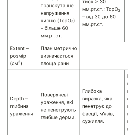
тиск > 30
транскутанне
мм.рт.ст.; TcpO
2
напруження
– від 30 до 60
кисню (TcpO
)
2
мм.рт.ст.
– більше 60
мм.рт.ст.
Extent –
Планіметрично
розмір
визначається
3
(см
)
площа рани
Всі
пе
Глибока
ви
Поверхневі
Depth –
виразка, яка
ст
ураження, які
глибина
пенетрує до
втя
не пенетрують
ураження
фасції, м’язів,
пр
глибше дерми.
сужилля.
вк
кіс