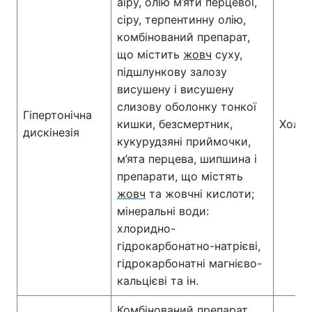
аїру, олію м’яти перцевої,
сіру, терпентинну олію,
комбінований препарат,
що містить
жовч
суху,
підшлункову залозу
висушену і висушену
слизову оболонку тонкої
Гіпертонічна
кишки, безсмертник,
Холес
дискінезія
кукурудзяні приймочки,
м’ята перцева, шипшина і
препарати, що містять
жовч
та жовчні кислоти;
мінеральні води:
хлоридно-
гідрокарбонатно-натрієві,
гідрокарбонатні магнієво-
кальцієві та ін.
Комбінований препарат,