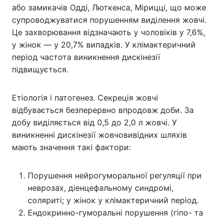
або замикачів Одді, Люткенса, Мірицці, що може
супроводжуватися порушенням виділення жовчі.
Це захворювання відзначають у чоловіків у 7,6%,
у жінок — у 20,7% випадків. У клімактеричний
період частота виникнення дискінезії
підвищується.
Етіологія і патогенез. Секреція жовчі
відбувається безперервно впродовж доби. За
добу виділяється від 0,5 до 2,0 л жовчі. У
виникненні дискінезії жовчовивідних шляхів
мають значення такі фактори:
Порушення нейрогуморальної регуляції при
неврозах, діенцефальному синдромі,
соляриті; у жінок у клімактеричний період.
Ендокринно-гуморальні порушення (гіпо- та