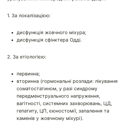
1. За локалізацією:
дисфункція жовчного міхура;
дисфункція сфінктера Одді.
2. За етіологією:
первинна;
вторинна (гормональні розлади: лікування
соматостатином, у разі синдрому
передменструального напруження,
вагітності, системних захворювань, ЦД,
гепатиту, ЦП, єюностомії, запалення та
каменів у жовчному міхурі).