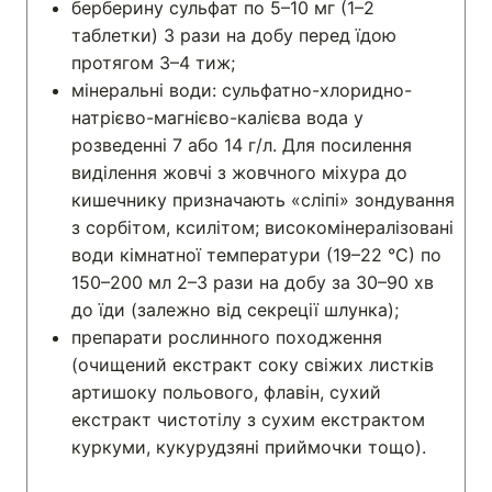
берберину сульфат по 5–10 мг (1–2
таблетки) 3 рази на добу перед їдою
протягом 3–4 тиж;
мінеральні води: сульфатно-хлоридно-
натрієво-магнієво-калієва вода у
розведенні 7 або 14 г/л. Для посилення
виділення жовчі з жовчного міхура до
кишечнику призначають «сліпі» зондування
з сорбітом, ксилітом; високомінералізовані
води кімнатної температури (19–22 °С) по
150–200 мл 2–3 рази на добу за 30–90 хв
до їди (залежно від секреції шлунка);
препарати рослинного походження
(очищений екстракт соку свіжих листків
артишоку пoльового, флавін, сухий
екстракт чистотілу з сухим екстрактом
куркуми, кукурудзяні приймочки тощо).