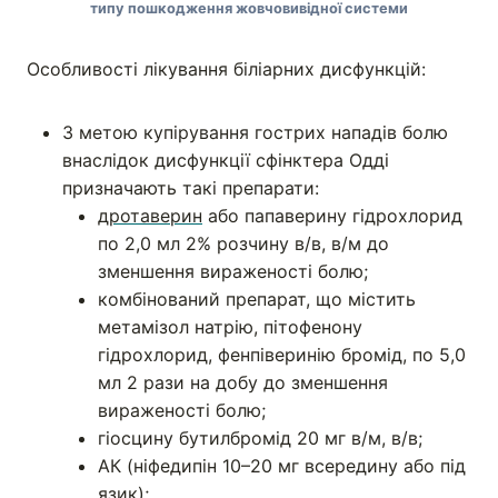
типу пошкодження жовчовивідної системи
Особливості лікування біліарних дисфункцій:
З метою купірування гострих нападів болю
внаслідок дисфункції сфінктера Одді
призначають такі препарати:
дротаверин
або папаверину гідрохлорид
по 2,0 мл 2% розчину в/в, в/м до
зменшення вираженості болю;
комбінований препарат, що містить
метамізол натрію, пітофенону
гідрохлорид, фенпіверинію бромід, по 5,0
мл 2 рази на добу до зменшення
вираженості болю;
гіосцину бутилбромід 20 мг в/м, в/в;
АК (ніфедипін 10–20 мг всередину або під
язик
);