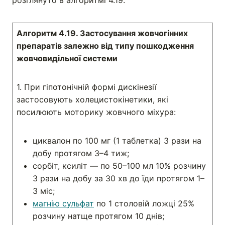
розглянуто в алгоритмі 4.19.
Алгоритм 4.19. Застосування жовчогінних
препаратів залежно від типу пошкодження
жовчовидільної системи
1. При гіпотонічній формі дискінезії
застосовують холецистокінетики, які
посилюють моторику жовчного міхура:
циквалон по 100 мг (1 таблетка) 3 рази на
добу протягом 3–4 тиж;
сорбіт, ксиліт — по 50–100 мл 10% розчину
3 рази на добу за 30 хв до їди протягом 1–
3 міс;
магнію сульфат
по 1 столовій ложці 25%
розчину натще протягом 10 днів;