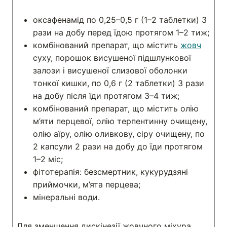
оксафенамід по 0,25–0,5 г (1–2 таблетки) 3
рази на добу перед їдою протягом 1–2 тиж;
комбінований препарат, що містить
жовч
суху, порошок висушеної підшлункової
залози і висушеної слизової оболонки
тонкої кишки, по 0,6 г (2 таблетки) 3 рази
на добу після їди протягом 3–4 тиж;
комбінований препарат, що містить олію
м’яти перцевої, олію терпентинну очищену,
олію аїру, олію оливкову, сіру очищену, по
2 капсули 2 рази на добу до їди протягом
1–2 міс;
фітотерапія: безсмертник, кукурудзяні
приймочки, м’ята перцева;
мінеральні води.
Для зменшення дискінезії жовчного міхура,