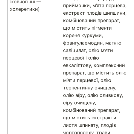
жовчогінні —
приймочки, м’ята перцева,
холеретики)
екстракт плодів шипшини,
комбінований препарат,
що містить пігменти
кореня куркуми,
франгулаемодин, магнію
саліцилат, олію м’яти
перцевої і олію
евкаліптову, комплексний
препарат, що містить олію
м’яти перцевої, олію
терпентинну очищену,
олію аїру, олію оливкову,
сіру очищену,
комбінований препарат,
що містить екстракти
листя шпинату, плодів
чортополоху, трави