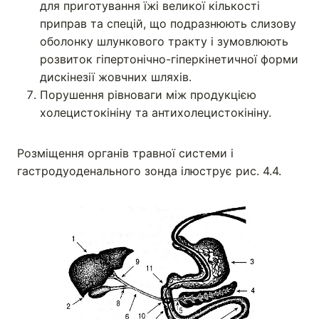
для приготування їжі великої кількості
приправ та спецій, що подразнюють слизову
оболонку шлункового тракту і зумовлюють
розвиток гіпертонічно-гіперкінетичної форми
дискінезії жовчних шляхів.
Порушення рівноваги між продукцією
холецистокініну та антихолецистокініну.
Розміщення органів травної системи і
гастродуоденального зонда ілюструє рис. 4.4.