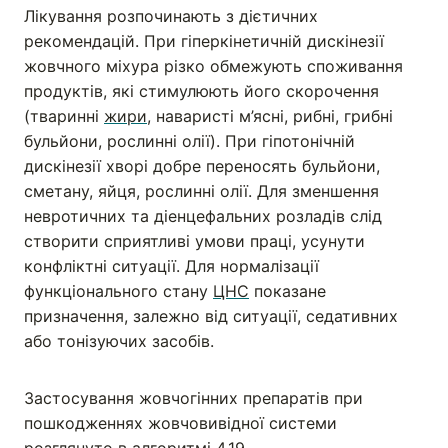
Лікування розпочинають з дієтичних
рекомендацій. При гіперкінетичній дискінезії
жовчного міхура різко обмежують споживання
продуктів, які стимулюють його скорочення
(тваринні
жири
, наваристі м’ясні, рибні, грибні
бульйони, рослинні олії). При гіпотонічній
дискінезії хворі добре переносять бульйони,
сметану, яйця, рослинні олії. Для зменшення
невротичних та діенцефальних розладів слід
створити сприятливі умови праці, усунути
конфліктні ситуації. Для нормалізації
функціонального стану
ЦНС
показане
призначення, залежно від ситуації, седативних
або тонізуючих засобів.
Застосування жовчогінних препаратів при
пошкодженнях жовчовивідної системи