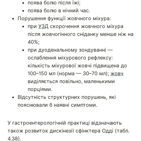
поява болю після їжі;
поява болю в нічний час.
Порушення функції жовчного міхура:
при
УЗД
скорочення жовчного міхура
після жовчогінного сніданку менше ніж на
40%;
при дуоденальному зондуванні —
ослаблення міхурового рефлексу:
кількість міхурової жовчі підвищена до
100–150 мл (норма — 30–70 мл);
жовч
виділяється повільно, маленькими
порціями.
Відсутність структурних порушень, які
пояснювали б наявні симптоми.
У гастроентерологічній практиці відзначають
також розвиток дискінезії сфінктера Одді (табл.
4.38).