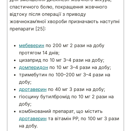
спастичного болю, покращення жовчного
відтоку після операції з приводу
жовчнокам’яної хвороби призначають наступні
препарати [25]:
мебеверин
по 200 мг 2 рази на добу
протягом 14 днів;
цизаприд по 10 мг 3–4 рази на добу;
домперидон
по 10 мг 3–4 рази на добу;
тримебутин по 100–200 мг 3–4 рази на
добу;
дротаверин
по 40 мг 3 рази на добу;
гіосцину бутилбромід по 10 мг 2 рази на
добу;
комбінований препарат, що містить
дротаверин
та вітамін РР, по 100 мг 3 рази
на добу.