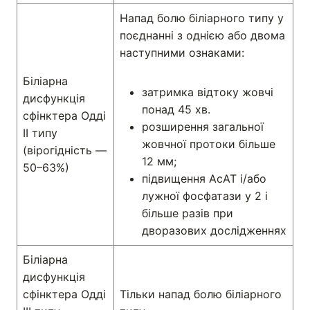
Напад болю біліарного типу у
поєднанні з однією або двома
наступними ознаками:
Біліарна
затримка відтоку жовчі
дисфункція
понад 45 хв.
сфінктера Одді
розширення загальної
ІІ типу
жовчної протоки більше
(вірогідність —
12 мм;
50–63%)
підвищення АсАТ і/або
лужної фосфатази у 2 і
більше разів при
дворазових дослідженнях
Біліарна
дисфункція
сфінктера Одді
Тільки напад болю біліарного