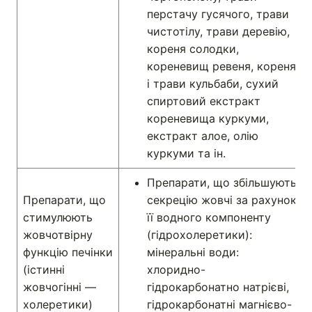
перстачу гусячого, трави
чистотілу, трави деревію,
кореня солодки,
кореневищ ревеня, кореня
і трави кульбаби, сухий
спиртовий екстракт
кореневища куркуми,
екстракт алое, олію
куркуми та ін.
Препарати, що збільшують
Препарати, що
секрецію жовчі за рахунок
стимулюють
її водного компоненту
жовчотвірну
(гідрохолеретики):
функцію печінки
мінеральні води:
(істинні
хлоридно-
жовчогінні —
гідрокарбонатно натрієві,
холеретики)
гідрокарбонатні магнієво-