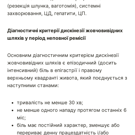
(резекція шлунка, ваготомія), системні
захворювання, ЦД, гепатити, ЦП.
Діагностичні критерії дискінезії жовчовивідних
шляхів у період неповної ремісії
Основним діагностичним критерієм дискінезії
жовчовивідних шляхів є епізодичний (досить
інтенсивний) біль в епігастрії і правому
верхньому квадранті живота, який поєднується з
наступними станами:
тривалість не менше 30 хв;
не менше одного нападу протягом останніх 6
міс;
біль має постійний характер, зменшує або
перериває денну працездатність і/або