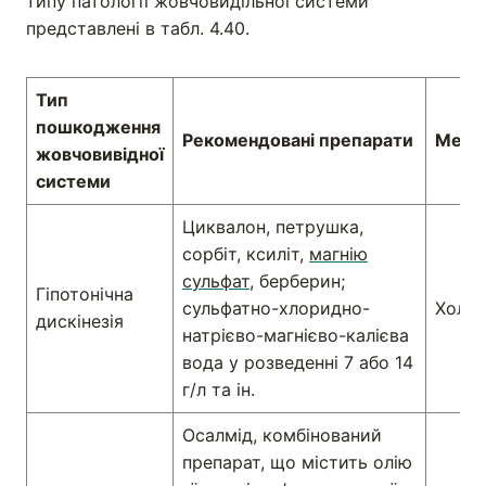
типу патології жовчовидільної системи
представлені в табл. 4.40.
Тип
пошкодження
Рекомендовані препарати
Механ
жовчовивідної
системи
Циквалон, петрушка,
сорбіт, ксиліт,
магнію
сульфат
, берберин;
Гіпотонічна
сульфатно-хлоридно-
Холец
дискінезія
натрієво-магнієво-калієва
вода у розведенні 7 або 14
г/л та ін.
Осалмід, комбінований
препарат, що містить олію