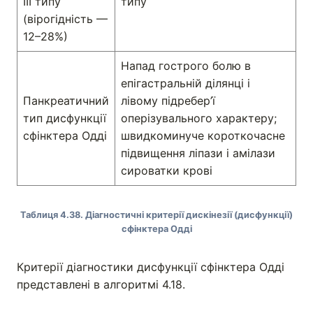
ІІІ типу
типу
(вірогідність —
12–28%)
Напад гострого болю в
епігастральній ділянці і
Панкреатичний
лівому підребер’ї
тип дисфункції
оперізувального характеру;
сфінктера Одді
швидкоминуче короткочасне
підвищення ліпази і амілази
сироватки крові
Таблиця 4.38. Діагностичні критерії дискінезії (дисфункції)
сфінктера Одді
Критерії діагностики дисфункції сфінктера Одді
представлені в алгоритмі 4.18.