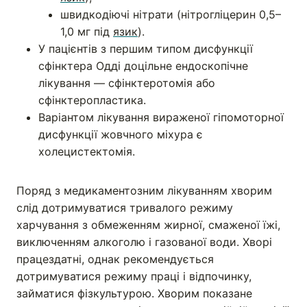
швидкодіючі нітрати (нітрогліцерин 0,5–
1,0 мг під
язик
).
У пацієнтів з першим типом дисфункції
сфінктера Одді доцільне ендоскопічне
лікування — сфінктеротомія або
сфінктеропластика.
Варіантом лікування вираженої гіпомоторної
дисфункції жовчного міхура є
холецистектомія.
Поряд з медикаментозним лікуванням хворим
слід дотримуватися тривалого режиму
харчування з обмеженням жирної, смаженої їжі,
виключенням алкоголю і газованої води. Хворі
працездатні, однак рекомендується
дотримуватися режиму праці і відпочинку,
займатися фізкультурою. Хворим показане