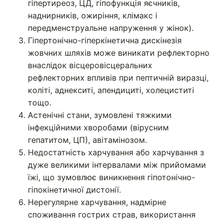
гіпертиреоз, ЦД, гіпофункція яєчників,
наднирників, ожиріння, клімакс і
передменструальне напруження у жінок).
Гіпертонічно-гіперкінетична дискінезія
жовчних шляхів може виникати рефлекторно
внаслідок вісцеровісцеральних
рефлекторних впливів при пептичній виразці,
коліті, аднекситі, апендициті, холециститі
тощо.
Астенічні стани, зумовлені тяжкими
інфекційними хворобами (вірусним
гепатитом, ЦП), авітамінозом.
Недостатність харчування або харчування з
дуже великими інтервалами між прийомами
їжі, що зумовлює виникнення гіпотонічно-
гіпокінетичної дистонії.
Нерегулярне харчування, надмірне
споживання гострих страв, використання