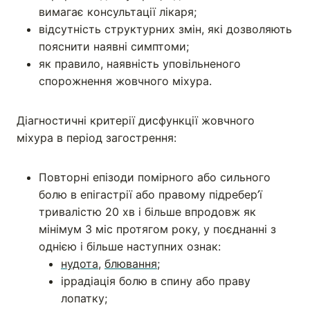
вимагає консультації лікаря;
відсутність структурних змін, які дозволяють
пояснити наявні симптоми;
як правило, наявність уповільненого
спорожнення жовчного міхура.
Діагностичні критерії дисфункції жовчного
міхура в період загострення:
Повторні епізоди помірного або сильного
болю в епігастрії або правому підребер’ї
тривалістю 20 хв і більше впродовж як
мінімум 3 міс протягом року, у поєднанні з
однією і більше наступних ознак:
нудота
,
блювання
;
іррадіація болю в спину або праву
лопатку;