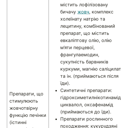
містить лофілізовану
бичачу
жовч
, комплекс
холеїнату натрію та
лецитину, комбінований
препарат, що містить
евкаліптову олію, олію
м’яти перцевої,
франгулаемодин,
сукупність барвників
куркуми, магнію саліцилат
та ін. (приймаються після
їди).
Синтетичні препарати:
Препарати, що
гідроксиметилнікотинамід,
стимулюють
циквалол, оксафенамід
жовчотвірну
(приймаються до їди).
функцію печінки
Препарати рослинного
(істинні
походження: кукурудзяні