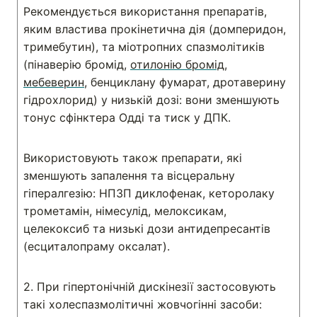
Рекомендується використання препаратів,
яким властива прокінетична дія (домперидон,
тримебутин), та міотропних спазмолітиків
(пінаверію бромід,
отилонію бромід
,
мебеверин
, бенциклану фумарат, дротаверину
гідрохлорид) у низькій дозі: вони зменшують
тонус сфінктера Одді та тиск у ДПК.
Використовують також препарати, які
зменшують запалення та вісцеральну
гіпералгезію: НПЗП диклофенак, кеторолаку
трометамін, німесулід, мелоксикам,
целекоксиб та низькі дози антидепресантів
(есциталопраму оксалат).
2. При гіпертонічній дискінезії застосовують
такі холеспазмолітичні жовчогінні засоби: