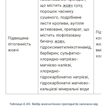
що містить
жовч
суху,
порошок часнику
сушеного, подрібнене
листя кропиви, вугілля
активоване, препарат, що
Підв
містить ліофілізовану
Підвищена
колої
бичачу
жовч
,
літогенність
жовчі
гідроксиметилнікотинамід,
жовчі
вмісту
берберин; сульфатно-
холек
хлоридно-натрієво-
магнієво-калієві,
хлоридно-
гідрокарбонатно натрієві,
гідрокарбонатні магнієво-
кальцієві мінеральні води
Таблиця 4.40. Вибір жовчогінних препаратів залежно від