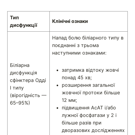
Тип
Клінічні ознаки
дисфункції
Напад болю біліарного типу в
поєднанні з трьома
наступними ознаками:
Біліарна
затримка відтоку жовчі
дисфункція
понад 45 хв;
сфінктера Одді
розширення загальної
І типу
жовчної протоки більше
(вірогідність —
12 мм;
65–95%)
підвищення АсАТ і/або
лужної фосфатази у 2 і
більше разів при
дворазових дослідженнях