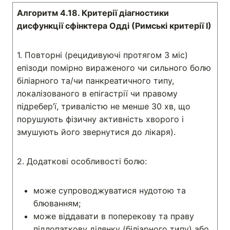
Алгоритм 4.18. Критерії діагностики
дисфункції сфінктера Одді (Римські критерії І)
1. Повторні (рецидивуючі протягом 3 міс)
епізоди помірно вираженого чи сильного болю
біліарного та/чи панкреатичного типу,
локалізованого в епігастрії чи правому
підребер’ї, тривалістю не менше 30 хв, що
порушують фізичну активність хворого і
змушують його звернутися до лікаря).
2. Додаткові особливості болю:
може супроводжуватися нудотою та
блюванням;
може віддавати в поперекову та праву
підлопаткову ділянку (біліарного типу) або