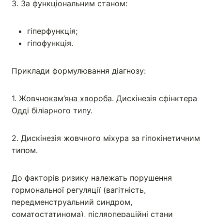
3. За функціональним станом:
гіперфункція;
гіпофункція.
Приклади формулювання діагнозу:
1.
Жовчнокам’яна хвороба
. Дискінезія сфінктера
Одді біліарного типу.
2. Дискінезія жовчного міхура за гіпокінетичним
типом.
До факторів ризику належать порушення
гормональної регуляції (вагітність,
передменструальний синдром,
соматостатинома), післяопераційні стани