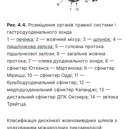
Рис. 4.4.
Розміщення органів травної системи і
гастродуоденального зонда
1 —
печінка
; 2 — жовчний міхур; 3 —
шлунок
; 4 —
підшлункова залоза
; 5 — головна протока
підшлункової залози; 6 — загальна жовчна
протока; 7 — олива дуоденального зонда; 8 —
сфінктер Юткенса — Мартинова; 9 — сфінктер
Мірицці; 10 — сфінктер Одді; 11 —
бульбодуоденальний сфінктер; 12 —
медіодуоденальний сфінктер Капанджі; 13 —
дистальний сфінктер ДПК Окснера; 14 — зв’язка
Трейтца.
Класифікація дискінезії жовчовивідних шляхів з
урахуванням міжнародних рекомендацій: