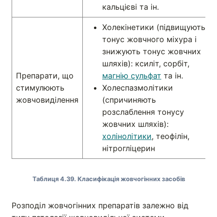
кальцієві та ін.
Холекінетики (підвищують
тонус жовчного міхура і
знижують тонус жовчних
шляхів): ксиліт, сорбіт,
Препарати, що
магнію сульфат
та ін.
стимулюють
Холеспазмолітики
жовчовиділення
(спричиняють
розслаблення тонусу
жовчних шляхів):
холінолітики
, теофілін,
нітрогліцерин
Таблиця 4.39. Класифікація жовчогінних засобів
Розподіл жовчогінних препаратів залежно від