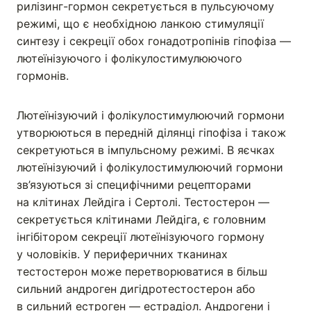
рилізинг-гормон секретується в пульсуючому
режимі, що є необхідною ланкою стимуляції
синтезу і секреції обох гонадотропінів гіпофіза —
лютеїнізуючого і фолікулостимулюючого
гормонів.
Лютеїнізуючий і фолікулостимулюючий гормони
утворюються в передній ділянці гіпофіза і також
секретуються в імпульсному режимі. В яєчках
лютеїнізуючий і фолікулостимулюючий гормони
зв’язуються зі специфічними рецепторами
на клітинах Лейдіга і Сертолі. Тестостерон —
секретується клітинами Лейдіга, є головним
інгібітором секреції лютеїнізуючого гормону
у чоловіків. У периферичних тканинах
тестостерон може перетворюватися в більш
сильний андроген дигідротестостерон або
в сильний естроген — естрадіол. Андрогени і