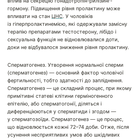
вплив на секрецію гонадотропін-рилізинг-
гормону. Підвищення рівня пролактину може
впливати на стан
ЦНС
. У чоловіків
із гіперпролактинемією, які одержували замісну
терапію препаратами тестостерону, лібідо і
сексуальна функція не відновлювалися доти,
доки не відбувалося зниження рівня пролактину.
Сперматогенез. Утворення нормальної сперми
(сперматогенез) — основний фактор чоловічої
фертильності, тобто здатності до запліднення.
Сперматогенез — це складний процес, при якому
примітивні статеві клітини герміногенного
епітелію, або сперматогонії, діляться і
диференціюються у сперматиди і згодом —
у сперматозоїди. Сперматогенез — це процес,
що відновлюється кожні 72–74 доби. Отже, після
усунення несприятливих умов або шкідливих