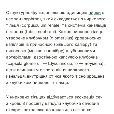
Структурно-функціональною одиницею
нирки
є
нефрон (nephron), який складається з ниркового
тільця (corpusculum renale) та системи канальців
нефрона (tubuli nephroni). Кожне ниркове тільце
утворене клубочком (glomerulus) кровоносних
капілярів із приносною (більшого калібру) та
виносною (меншого калібру) клубочковими
артеріолами, двостінною капcулою клубочка
(capsula glomeruli — Шумлянського — Боумена),
що є впинанням сліпого кінця ниркового
канальця, внутрішня стінка якого тісно зрощена
з клубочком ниркового тільця.
У ниркових тільцях відбувається екскреція сечі
з крові. З просвіту капсули клубочка сечовий
екскрет потрапляє до канальців нефрона: