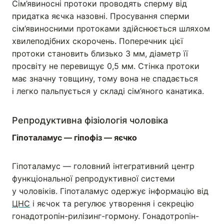
Сім’явиносні протоки проводять сперму від
придатка яєчка назовні. Просування сперми
сім’явиносними протоками здійснюється шляхом
хвилеподібних скорочень. Поперечник цієї
протоки становить близько 3 мм, діаметр її
просвіту не перевищує 0,5 мм. Стінка протоки
має значну товщину, тому вона не спадається
і легко пальпується у складі сім’яного канатика.
Репродуктивна фізіологія чоловіка
Гіпоталамус — гіпофіз — яєчко
Гіпоталамус — головний інтегративний центр
функціональної репродуктивної системи
у чоловіків. Гіпоталамус одержує інформацію від
ЦНС
і яєчок та регулює утворення і секрецію
гонадотропін-рилізинг-гормону. Гонадотропін-