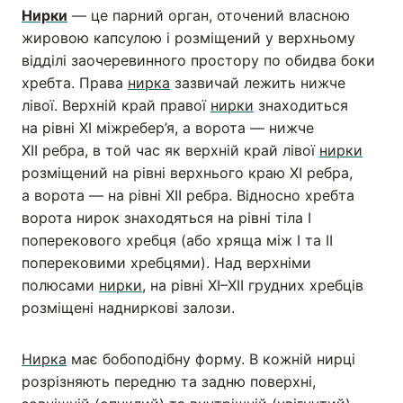
Нирки
— це парний орган, оточений власною
жировою капсулою і розміщений у верхньому
відділі заочеревинного простору по обидва боки
хребта. Права
нирка
зазвичай лежить нижче
лівої. Верхній край правої
нирки
знаходиться
на рівні ХІ міжребер’я, а ворота — нижче
ХІІ ребра, в той час як верхній край лівої
нирки
розміщений на рівні верхнього краю ХІ ребра,
а ворота — на рівні ХІІ ребра. Відносно хребта
ворота нирок знаходяться на рівні тіла І
поперекового хребця (або хряща між І та ІІ
поперековими хребцями). Над верхніми
полюсами
нирки
, на рівні ХІ–ХІІ грудних хребців
розміщені надниркові залози.
Нирка
має бобоподібну форму. В кожній нирці
розрізняють передню та задню поверхні,