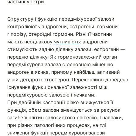
частині уретри.
Структуру і функцію передміхурової залози
контролюють андрогени, естрогени, гормони
гіпофізу, стероїдні гормони. Різні її частини
мають неоднакову
чутливість
: андрогени
стимулюють задню ділянку залози, естрогени —
передню ділянку. Як гормонозалежний орган
передміхурова залоза є основною мішенню
андрогенів яєчка, причому найбільш активний
у ній дегідротестостерон. Переконливо доведено
існування функціональної залежності між
передміхуровою залозою і яєчками.
При двобічній кастрації різко знижується її
функція, об’єм залози зменшується за рахунок
загибелі клітин залозистого епітелію. І навпаки,
при різних патологічних процесах, на тлі
зниженої функції передміхурової залози