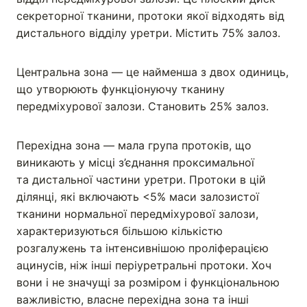
секреторної тканини, протоки якої відходять від
дистального відділу уретри. Містить 75% залоз.
Центральна зона — це найменша з двох одиниць,
що утворюють функціонуючу тканину
передміхурової залози. Становить 25% залоз.
Перехідна зона — мала група протоків, що
виникають у місці з’єднання проксимальної
та дистальної частини уретри. Протоки в цій
ділянці, які включають <5% маси залозистої
тканини нормальної передміхурової залози,
характеризуються більшою кількістю
розгалужень та інтенсивнішою проліферацією
ацинусів, ніж інші періуретральні протоки. Хоч
вони і не значущі за розміром і функціональною
важливістю, власне перехідна зона та інші