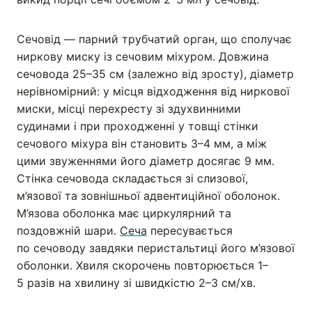
Сечовід — парний трубчатий орган, що сполучає
ниркову миску із сечовим міхуром. Довжина
сечовода 25–35 см (залежно від зросту), діаметр
нерівномірний: у місця відходження від ниркової
миски, місці перехресту зі здухвинними
судинами і при проходженні у товщі стінки
сечового міхура він становить 3–4 мм, а між
цими звуженнями його діаметр досягає 9 мм.
Стінка сечовода складається зі слизової,
м’язової та зовнішньої адвентиційної оболонок.
М’язова оболонка має циркулярний та
поздовжній шари.
Сеча
пересувається
по сечоводу завдяки перистальтиці його м’язової
оболонки. Хвиля скорочень повторюється 1–
5 разів на хвилину зі швидкістю 2–3 см/хв.