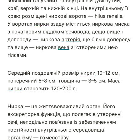
зовнішній (опуклий) та внутрішній (увігнутий)
краї, верхній та нижній кінці. На внутрішньому її
краю розміщені ниркові ворота — hilus renalis.
У воротах
нирки
ззаду міститься ниркова миска
з початковим відділом сечовода, дещо вище і
допереду — ниркова
артерія
, ще більш допереду
та вище — ниркова
вена
зі створеними нею
гілками.
Середній поздовжній розмір
нирки
10–12 см,
поперечний 6–8 см, товщина — 3–5 см. Маса
нирки
становить 120–200 г.
Нирка — це життєвоважливий орган. Його
екскреторна функція, що полягає в утворенні
сечі, неподільно пов’язана із забезпеченням
постійності внутрішнього середовища
організму — гомеостазу.