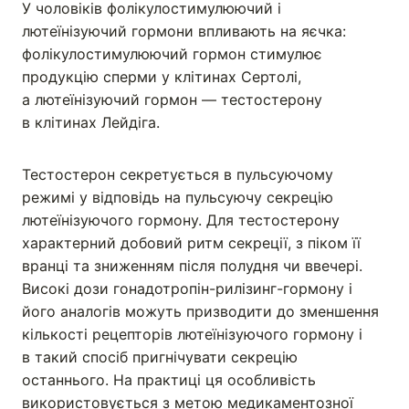
У чоловіків фолікулостимулюючий і
лютеїнізуючий гормони впливають на яєчка:
фолікулостимулюючий гормон стимулює
продукцію сперми у клітинах Сертолі,
а лютеїнізуючий гормон — тестостерону
в клітинах Лейдіга.
Тестостерон секретується в пульсуючому
режимі у відповідь на пульсуючу секрецію
лютеїнізуючого гормону. Для тестостерону
характерний добовий ритм секреції, з піком її
вранці та зниженням після полудня чи ввечері.
Високі дози гонадотропін-рилізинг-гормону і
його аналогів можуть призводити до зменшення
кількості рецепторів лютеїнізуючого гормону і
в такий спосіб пригнічувати секрецію
останнього. На практиці ця особливість
використовується з метою медикаментозної