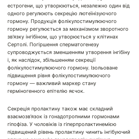
естрогени, що утворюються, незалежно один від
одного регулюють секрецію лютеїнізуючого
гормону. Продукція фолікулостимулюючого
гормону регулюється за механізмом зворотного
зв’язку інгібіном, що утворюється у клітинах
Сертолі. Погіршення сперматогенезу
супроводжується зменшенням утворення інгібіну
і, як наслідок, збільшенням секреції
фолікулостимулюючого гормону. Ізольоване
підвищення рівня фолікулостимулюючого
гормону — важливий маркер стану
герміногенного епітелію яєчок.
Секреція пролактину також має складний
взаємозв’язок із гонадотропними гормонами
гіпофіза. У чоловіків із гіперпролактинемією
підвищений рівень пролактину чинить інгібуючий