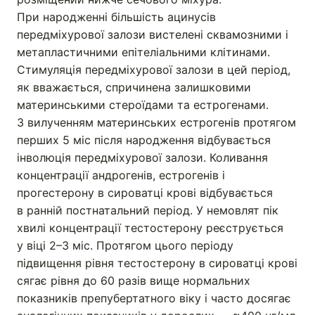
При народженні більшість ацинусів
передміхурової залози вистелені сквамозними і
метапластичними епітеліальними клітинами.
Стимуляція передміхурової залози в цей період,
як вважається, спричинена залишковими
материнськими стероїдами та естрогенами.
З вилученням материнських естрогенів протягом
перших 5 міс після народження відбувається
інволюція передміхурової залози. Коливання
концентрації андрогенів, естрогенів і
прогестерону в сироватці крові відбувається
в ранній постнатальний період. У немовлят пік
хвилі концентрації тестостерону реєструється
у віці 2–3 міс. Протягом цього періоду
підвищення рівня тестостерону в сироватці крові
сягає рівня до 60 разів вище нормальних
показників препубертатного віку і часто досягає