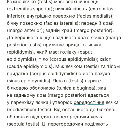
Кожне яєчко (testis) має: верхній кінець
(extremitas superior); нижній кінець (extremitas
inferior); внутрішню поверхню (facies medialis);
бічну поверхню (facies lateralis); передній край
(margo anterior); задній край (margo posterior).
До верхнього кінця і заднього краю яєчка (margo
posterior testis) прилягає придаток яєчка
(epididymis), який має: голівку (caput
epididymidis); тіло (corpus epididymidis); хвіст
(cauda epididymidis). Між яєчком (testis) та тілом
придатка (corpus epididymidis) є його пазуха
(sinus epididymidis). Яєчко (testis) вкрите
білковою оболонкою (tunica albuginea), яка
на задньому краї (margo posterior) вдається
у паренхіму яєчка і утворює
середостіння
яєчка
(mediastinum testis). Від останнього до білкової
оболонки відходять перегородочки яєчка
(septula testis). Ці перегородочки поділяють