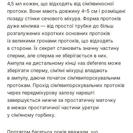
4,5 мл кожен, що відходять від сім’явиносної
протоки. Вони мають довжину 4–5 см і розміщені
позаду стінки сечового міхура. Форма протоків
дуже мінлива — від простої трубки до більш
розгалужених коротких основних протоків
із великими гронами протоків, що відходять
в сторони. Їх секрет становить значну частину
сперми, але сперма не зберігається в них.
Ампула на дистальному кінці vas deferens може
зберігати сперму, сім’яні міхурці впадають
в ампулу, даючи початок сім’явипорскувальним
протокам. Прохід сім’явипорскувальних протоків
через передміхурову залозу нарешті
завершується нижче за простатичну маточку
в межах простатичної частини уретри
у сім’яному горбику.
Протягом багатьох років вважали, що