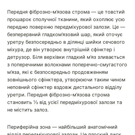
Передня фіброзно-м’язова строма — це товстий
прошарок сполучної тканини, який охоплює усю
передню поверхню передміхурової залози. Це —
безперервний гладком’язовий шар, який оточує
уретру безпосередньо в ділянці шийки сечового
міхура, де він утворює внутрішній сфінктер і
детрузор. Біля верхівки гладкий м’яз зливається
з поперечними волокнами поперечно-смугастого
м’яза, які є безпосередньо продовженням
зовнішнього сфінктера, утворюючи таким чином
неповний сфінктер вздовж дистального відділу
уретри. Передня фіброзно-м’язова строма
становить ⅓ від усієї передміхурової залози та
не містить залоз.
Периферійна зона — найбільший анатомічний
відділ передміхурової залози. Це плоский диск