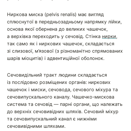
Ниркова миска (pelvis renalis) має вигляд
сплюснутої в передньозадньому напрямку лійки,
основа якої обернена до великих чашечок,
а верхівка переходить у сечовід. Стінка
нирки
,
так само як і ниркових чашечок, складається
зі слизової, м’язової (з різноманітно спрямованих
шарів міоцитів) і адвентиційної оболонок.
Сечовидільний тракт людини складається
із послідовно розміщених органів: ниркових
чашечок і миски, сечовода, сечового міхура та
сечовипускального каналу. Чашечко-мискова
система та сечовід — парні органи, що належать
до верхніх сечовивідних шляхів. Сечовий міхур
та сечовипускальний канал є нижніми
сечовивідними шляхами.