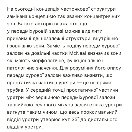
На сьогодні концепція часточкової структури
замінена концепцією так званих концентричних
зон. Багато авторів вважають, що
у передміхуровій залозі можна виділити
принаймні дві незалежні структури: внутрішню
і зовнішню зони. Замість поділу передміхурової
залози на довільні частки McNeal визначив зони,
які мають морфологічне, функціональне і
патологічне значення. Для розуміння його опису
передміхурової залози важливо визнати, що
простатична частина уретри — це не пряма
трубка. У середній точці простатичної частини
уретри між вершиною передміхурової залози
та шийкою сечового міхура задня стінка уретри
вигнута таким чином, що весь проксимальний
відділ уретри утворює кут 35˚ до дистального
відділу уретри.