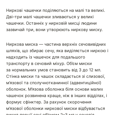
Ниркові чашечки поділяються на малі та великі.
Дві–три малі чашечки зливаються у великі
чашечки. Останніх у нирковій мисці людини
зазвичай три, вони утворюють ниркову миску.
Ниркова миска — частина верхніх сечовивідних
шляхів, що збирає сечу, яка виділяється ниркою і
надходить із чашечок для подальшого
транспорту в сечовий міхур. Об’єм миски
за нормальних умов становить від 3 до 12 мл.
Стінка миски та чашок складається зі слизової,
м’язової та сполучнотканинної (адвентиційної)
оболонок. М’язова оболонка біля основи малих
чашечок розвинена краще, ніж в інших відділах, і
формує сфінктер. За рахунок скорочення
м’язової оболонки ниркової миски відбувається
викид порції сечі об’ємом 2–3 мл у сечовід.