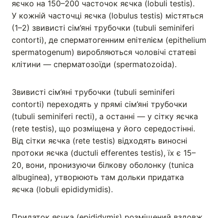
яєчко на 150–200 часточок яєчка (lobuli testis).
У кожній часточці яєчка (lobulus testis) містяться
(1–2) звивисті сім’яні трубочки (tubuli seminiferi
contorti), де сперматогенним епітелієм (epithelium
spermatogenum) виробляються чоловічі статеві
клітини — сперматозоїди (spermatozoida).
Звивисті сім’яні трубочки (tubuli seminiferi
contorti) переходять у прямі сім’яні трубочки
(tubuli seminiferi recti), а останні — у сітку яєчка
(rete testis), що розміщена у його середостінні.
Від сітки яєчка (rete testis) відходять виносні
протоки яєчка (ductuli efferentes testis), їх є 15–
20, вони, пронизуючи білкову оболонку (tunica
albuginea), утворюють там дольки придатка
яєчка (lobuli epididymidis).
Придаток яєчка (epididymis) розміщений вздовж