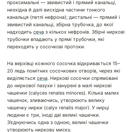
проксимальні — звивистий і прямий канальці,
низхідна й далі висхідна частини тонкого
канальця (петлі нефрона); дистальні — прямий і
звивистий канальці, збірна трубочка, до якої
надходить
сеча
з кількох нефронів. Збірні ниркові
трубочки впадають у прямі трубочки, які
переходять у сосочкові протоки.
На верхівці кожного сосочка відкривається 15–
20 ледь помітних сосочкових отворів, через які
виділяється
сеча
. Ниркові сосочки спрямовані
до ниркової пазухи і занурені в малі ниркові
чашечки (calyces renales minores). Кілька малих
чашечок, зливаючись, утворюють велику
чашечку нирки (calyx renalis major). У нирці
людини є три, іноді дві великі чашечки.
З’єднуючись одна з одною, великі чашечки
утворюють ниркову миску.