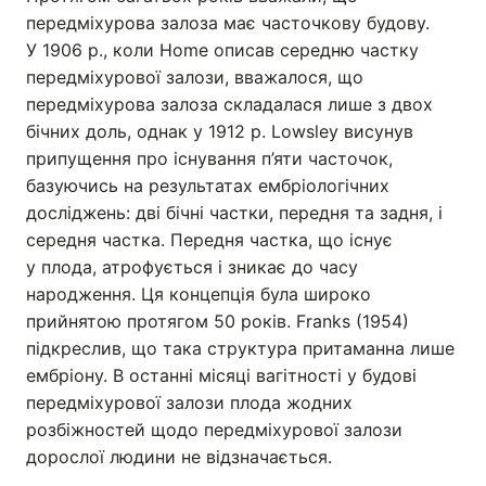
передміхурова залоза має часточкову будову.
У 1906 р., коли Home описав середню частку
передміхурової залози, вважалося, що
передміхурова залоза складалася лише з двох
бічних доль, однак у 1912 р. Lowsley висунув
припущення про існування п’яти часточок,
базуючись на результатах ембріологічних
досліджень: дві бічні частки, передня та задня, і
середня частка. Передня частка, що існує
у плода, атрофується і зникає до часу
народження. Ця концепція була широко
прийнятою протягом 50 років. Franks (1954)
підкреслив, що така структура притаманна лише
ембріону. В останні місяці вагітності у будові
передміхурової залози плода жодних
розбіжностей щодо передміхурової залози
дорослої людини не відзначається.