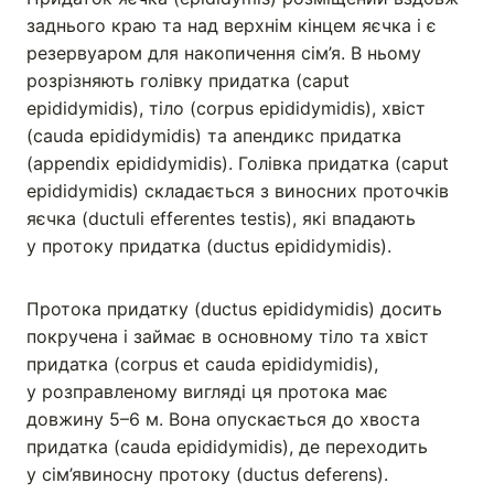
заднього краю та над верхнім кінцем яєчка і є
резервуаром для накопичення сім’я. В ньому
розрізняють голівку придатка (caput
epididymidis), тіло (corpus epididymidis), хвіст
(cauda epididymidis) та апендикс придатка
(appendix epididymidis). Голівка придатка (caput
epididymidis) складається з виносних проточків
яєчка (ductuli efferentes testis), які впадають
у протоку придатка (ductus epididymidis).
Протока придатку (ductus epididymidis) досить
покручена і займає в основному тіло та хвіст
придатка (corpus et cauda epididymidis),
у розправленому вигляді ця протока має
довжину 5–6 м. Вона опускається до хвоста
придатка (cauda epididymidis), де переходить
у сім’явиносну протоку (ductus deferens).