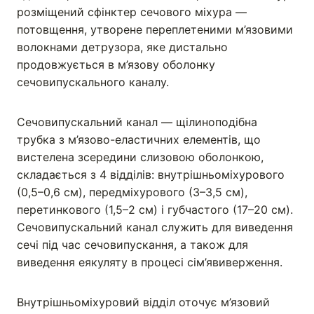
розміщений сфінктер сечового міхура —
потовщення, утворене переплетеними м’язовими
волокнами детрузора, яке дистально
продовжується в м’язову оболонку
сечовипускального каналу.
Сечовипускальний канал — щілиноподібна
трубка з м’язово-еластичних елементів, що
вистелена зсередини слизовою оболонкою,
складається з 4 відділів: внутрішньоміхурового
(0,5–0,6 см), передміхурового (3–3,5 см),
перетинкового (1,5–2 см) і губчастого (17–20 см).
Сечовипускальний канал служить для виведення
сечі під час сечовипускання, а також для
виведення еякуляту в процесі сім’явиверження.
Внутрішньоміхуровий відділ оточує м’язовий