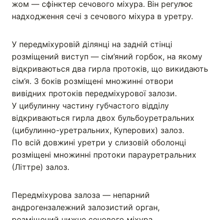
жом — сфінктер сечового міхура. Він регулює
надходження сечі з сечового міхура в уретру.
У передміхуровій ділянці на задній стінці
розміщений виступ — сім’яний горбок, на якому
відкриваються два гирла протоків, що викидають
сім’я. З боків розміщені множинні отвори
вивідних протоків передміхурової залози.
У цибулинну частину губчастого відділу
відкриваються гирла двох бульбоуретральних
(цибулинно-уретральних, Куперових) залоз.
По всій довжині уретри у слизовій оболонці
розміщені множинні протоки парауретральних
(Літтре) залоз.
Передміхурова залоза — непарний
андрогензалежний залозистий орган,
розміщений нижче сечового міхура.