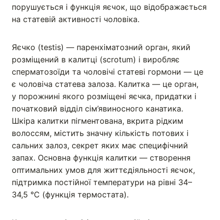
порушується і функція яєчок, що відображається
на статевій активності чоловіка.
Яєчко (testis) — паренхіматозний орган, який
розміщений в калитці (scrotum) і виробляє
сперматозоїди та чоловічі статеві гормони — це
є чоловіча статева залоза. Калитка — це орган,
у порожнині якого розміщені яєчка, придатки і
початковий відділ сім’явиносного канатика.
Шкіра калитки пігментована, вкрита рідким
волоссям, містить значну кількість потових і
сальних залоз, секрет яких має специфічний
запах. Основна функція калитки — створення
оптимальних умов для життєдіяльності яєчок,
підтримка постійної температури на рівні 34–
34,5 °С (функція термостата).