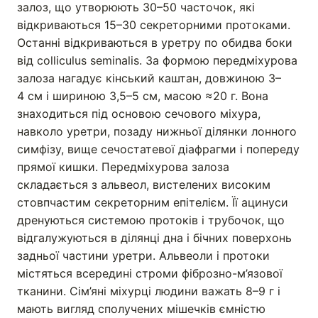
залоз, що утворюють 30–50 часточок, які
відкриваються 15–30 секреторними протоками.
Останні відкриваються в уретру по обидва боки
від colliculus seminalis. За формою передміхурова
залоза нагадує кінський каштан, довжиною 3–
4 см і шириною 3,5–5 см, масою ≈20 г. Вона
знаходиться під основою сечового міхура,
навколо уретри, позаду нижньої ділянки лонного
симфізу, вище сечостатевої діафрагми і попереду
прямої кишки. Передміхурова залоза
складається з альвеол, вистелених високим
стовпчастим секреторним епітелієм. Її ацинуси
дренуються системою протоків і трубочок, що
відгалужуються в ділянці дна і бічних поверхонь
задньої частини уретри. Альвеоли і протоки
містяться всередині строми фіброзно-м’язової
тканини. Сім’яні міхурці людини важать 8–9 г і
мають вигляд сполучених мішечків ємністю