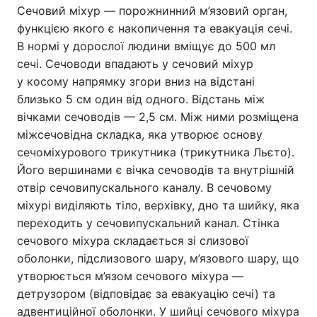
Сечовий міхур — порожнинний м’язовий орган,
функцією якого є накопичення та евакуація сечі.
В нормі у дорослої людини вміщує до 500 мл
сечі. Сечоводи впадають у сечовий міхур
у косому напрямку згори вниз на відстані
близько 5 см один від одного. Відстань між
вічками сечоводів — 2,5 см. Між ними розміщена
міжсечовідна складка, яка утворює основу
сечоміхурового трикутника (трикутника Льєто).
Його вершинами є вічка сечоводів та внутрішній
отвір сечовипускального каналу. В сечовому
міхурі виділяють тіло, верхівку, дно та шийку, яка
переходить у сечовипускальний канал. Стінка
сечового міхура складається зі слизової
оболонки, підслизового шару, м’язового шару, що
утворюється м’язом сечового міхура —
детрузором (відповідає за евакуацію сечі) та
адвентиційної оболонки. У шийці сечового міхура