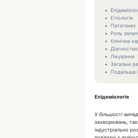
Епідеміоло
Етіологія
Патогенез
Роль запал
Клінічна к
Діагностик
Лікування
Загальні р
Подальша 
Епідеміологія
У більшості випа
захворювань, та
індустріально ро
пов’язані з атер