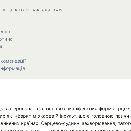
гія та патологічна анатомія
ення
артина
а
екомендації
інформація
дків атеросклероз є основою маніфестних форм серцев
ких як
інфаркт міокарда
й інсульт, що є головною причин
звинених країнах. Серцево-судинні захворювання, пато
осклерозом, також є основною причиною смерті населенн