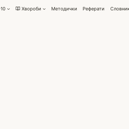
-10
Хвороби
Методички
Реферати
Словни