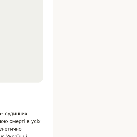
о- судинних
ою смерті в усіх
генетично
я України і