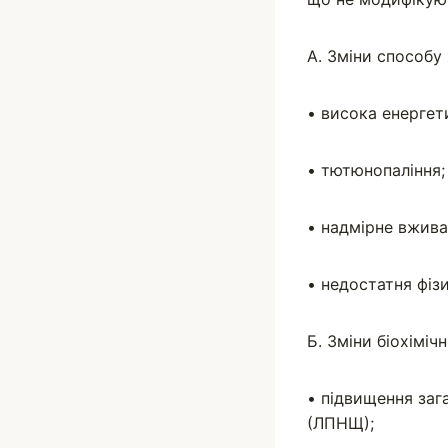
A. Зміни способу
• висока енергет
• тютюнопаління;
• надмірне вжива
• недостатня фізи
Б. Зміни біохімічн
• підвищення заг
(ЛПНЩ);