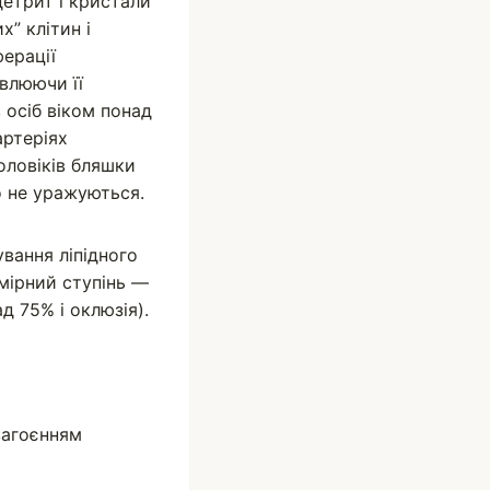
детрит і кристали
х” клітин і
ферації
влюючи її
 осіб віком понад
артеріях
оловіків бляшки
о не уражуються.
вання ліпідного
омірний ступінь —
 75% і оклюзія).
загоєнням