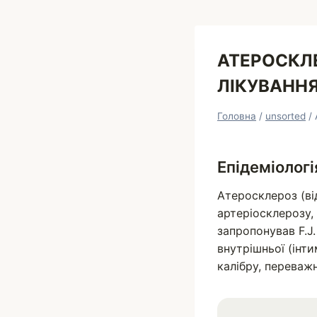
АТЕРОСКЛ
ЛІКУВАНН
Головна
/
unsorted
/
Епідеміологі
Атеросклероз (від
артеріосклерозу,
запропонував F.J
внутрішньої (інти
калібру, переважн