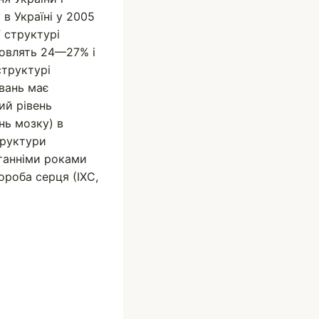
в Україні у 2005
У структурі
новлять 24—27% і
структурі
ювань має
ий рівень
нь мозку) в
структури
станніми роками
ороба серця (ІХС,