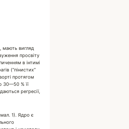
, мають вигляд
вуження просвіту
пиченням в інтимі
агів (“пінистих”
 аорті протягом
о 30—50 % її
даються регресії,
мал. 1). Ядро є
льного