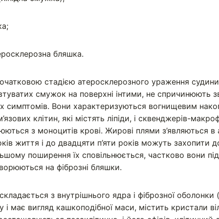
ка;
еросклерозна бляшка.
початковою стадією атеросклерозного ураження судини
втуватих смужок на поверхні інтими, не спричинюють з
их симптомів. Вони характеризуються вогнищевим нако
язових клітин, які містять ліпіди, і сквенджерів-макроф
орюються з моноцитів крові. Жирові плями з’являються в
ків життя і до двадцяти п’яти років можуть захопити д
льшому поширення їх сповільнюється, частково вони під
ворюються на фіброзні бляшки.
складається з внутрішнього ядра і фіброзної оболонки (
 і має вигляд кашкоподібної маси, містить кристали ві