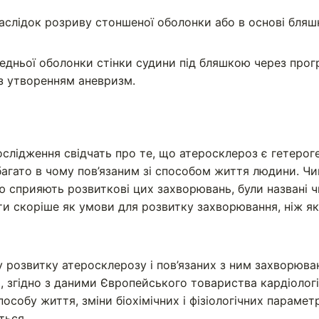
аслідок розриву стоншеної оболонки або в основі бляш
едньої оболонки стінки судини під бляшкою через прог
 з утворенням аневризм.
дослідження свідчать про те, що атеросклероз є гетеро
агато в чому пов’язаним зі способом життя людини. Чин
 сприяють розвиткові цих захворювань, були названі 
ти скоріше як умови для розвитку захворювання, ніж я
у розвитку атеросклерозу і пов’язаних з ним захворюва
, згідно з даними Європейського товариства кардіологі
особу життя, зміни біохімічних і фізіологічних параметр
ться.