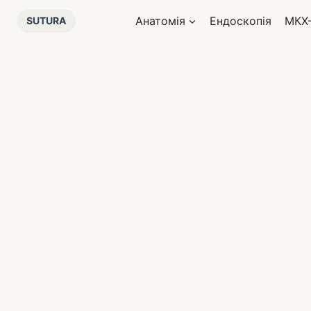
Перейти
Анатомія
Ендоскопія
МКХ
SUTURA
до
вмісту