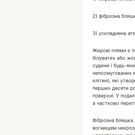
2) фіброзна бляш
3) ускладнена ат
Жирові плями є 
білуватих або жо
судини і будь-як
непосмугованих м’
клітин), які утв
перших десяти ро
поверхні. У пода
а частково перет
Фіброзна бляшка 
вогнищем некрозу