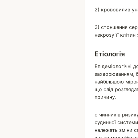
2) крововилив ун
3) стоншення сер
некрозу її клітин
Етіологія
Епідеміологічні 
захворюванням, б
найбільшою мірою
що слід розгляда
причину.
о чинників ризик
судинної системи
належать зміни сп
що не модифікую