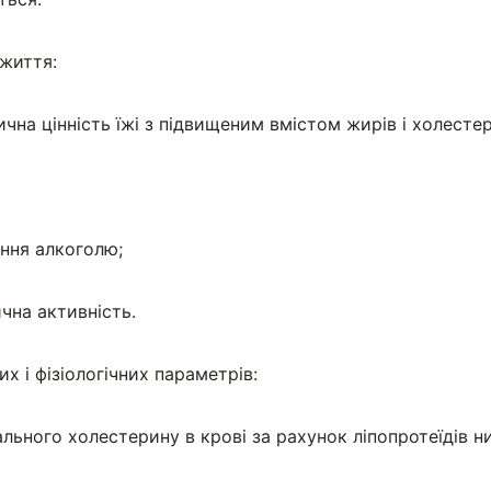
 життя:
ична цінність їжі з підвищеним вмістом жирів і холесте
ння алкоголю;
чна активність.
их і фізіологічних параметрів:
ального холестерину в крові за рахунок ліпопротеїдів н