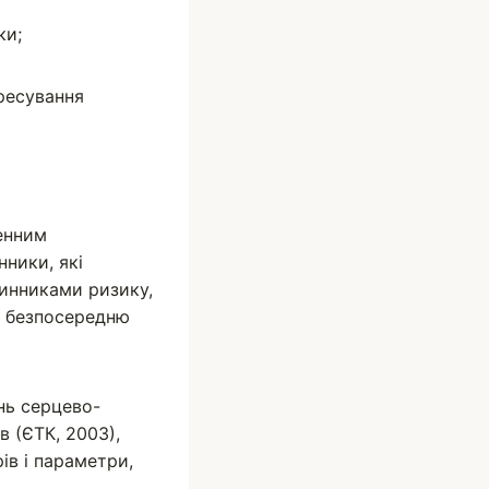
ки;
ресування
генним
ники, які
чинниками ризику,
к безпосередню
нь серцево-
в (ЄТК, 2003),
ів і параметри,