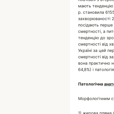
мають тенденцію 
р. становила 6155
захворюваності 
посідають перше м
смертності, а пи
тенденцію до зрос
смертності від х
Україні за цей пе
смертності від з
вона практично н
64,8%) і патологі
Патологічна
анат
Морфологічним с
1) жирова пляма (