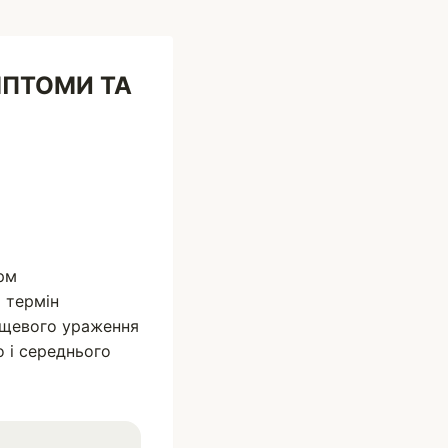
МПТОМИ ТА
орм
й термін
нищевого ураження
о і середнього