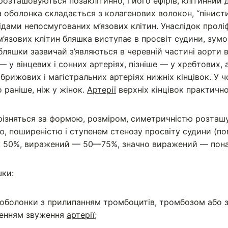
розташовуються позаклітинно, і його ефірів, клітинний 
а оболонка складається з колагенових волокон, “пінисти
ідами непосмугованих м’язових клітин. Унаслідок пролі
’язових клітин бляшка виступає в просвіт судини, зумо
бляшки зазвичай з’являються в черевній частині аорти в
— у вінцевих і сонних артеріях, пізніше — у хребтових, 
брижових і магістральних артеріях нижніх кінцівок. У ч
 раніше, ніж у жінок.
Артерії
верхніх кінцівок практичн
різняться за формою, розміром, симетричністю розташу
єю, поширеністю і ступенем стенозу просвіту судини (п
ж 50%, виражений — 50—75%, значно виражений — понад
шки:
 оболонки з прилипанням тромбоцитів, тромбозом або 
шенням звуження
артерії
;