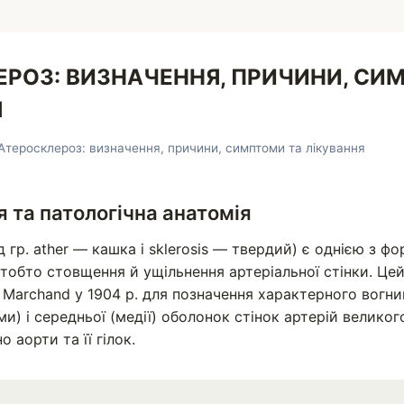
ЕРОЗ: ВИЗНАЧЕННЯ, ПРИЧИНИ, СИ
Я
Атеросклероз: визначення, причини, симптоми та лікування
я та патологічна анатомія
 гр. ather — кашка і sklerosis — твердий) є однією з ф
 тобто стовщення й ущільнення артеріальної стінки. Це
. Marchand у 1904 р. для позначення характерного вог
ми) і середньої (медії) оболонок стінок артерій великог
о аорти та її гілок.