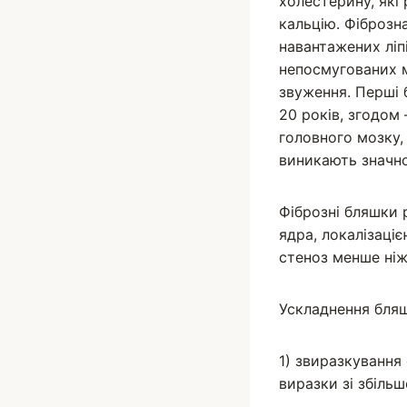
холестерину, які 
кальцію. Фіброзн
навантажених ліп
непосмугованих м
звуження. Перші 
20 років, згодом 
головного мозку, 
виникають значно
Фіброзні бляшки 
ядра, локалізаці
стеноз менше ні
Ускладнення бля
1) звиразкування
виразки зі збіль