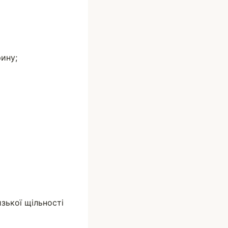
рину;
изької щільності