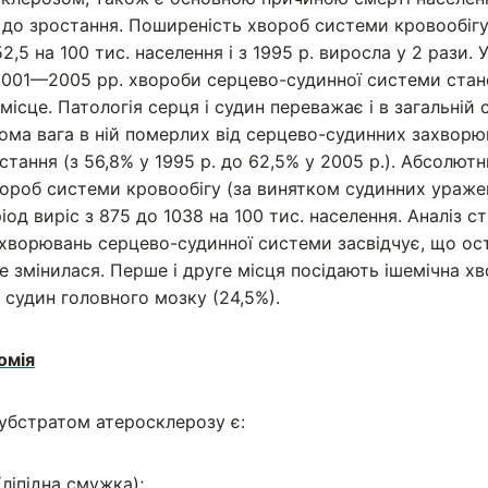
до зростання. Поширеність хвороб системи кровообігу 
2,5 на 100 тис. населення і з 1995 р. виросла у 2 рази. 
2001—2005 pp. хвороби серцево-судинної системи ста
ісце. Патологія серця і судин переважає і в загальній 
тома вага в ній померлих від серцево-судинних захвор
тання (з 56,8% у 1995 р. до 62,5% у 2005 p.). Абсолютн
вороб системи кровообігу (за винятком судинних ураже
ріод виріс з 875 до 1038 на 100 тис. населення. Аналіз 
ахворювань серцево-судинної системи засвідчує, що о
е змінилася. Перше і друге місця посідають ішемічна хв
я судин головного мозку (24,5%).
омія
убстратом атеросклерозу є:
ліпідна смужка);