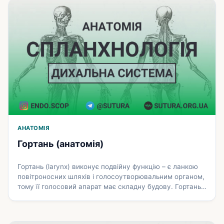
правий і лівий головні бронхи. Це місце називається
роздвоєнням трахеї (bifurcatio tracheae). Довжина …
Докладніше
АНАТОМІЯ
Гортань (анатомія)
Гортань (larynx) виконує подвійну функцію – є ланкою
повітроносних шляхів і голосоутворювальним органом,
тому її голосовий апарат має складну будову. Гортань
людини розташована в передній шийній ділянці на рівні
тіл IV–VI шийних хребців. Угорі гортань з’єднана
зв’язками з під’язиковою кісткою, внизу –