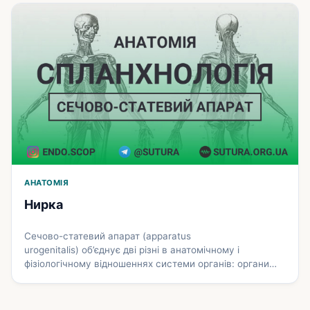
три частини: черевну, тазову і внутрішньостінкову.
Черевна частина (pars …
Докладніше
АНАТОМІЯ
Нирка
Сечово-статевий апарат (apparatus
urogenitalis) об’єднує дві різні в анатомічному і
фізіологічному відношеннях системи органів: органи
сечової системи і органи чоловічої та жіночої статевих
систем. Сечові і статеві органи пов’язані між собою
спільністю розвитку, мають тісні анатомічні,