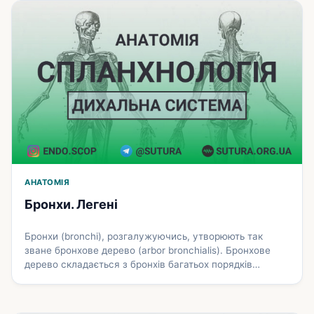
мезотелієм. Ці клітини мають полігональну форму і
розміщені на базальній мембрані. На апікальній
поверхні мезотеліоцитів …
Докладніше
АНАТОМІЯ
Бронхи. Легені
Бронхи (bronchi), розгалужуючись, утворюють так
зване бронхове дерево (arbor bronchialis). Бронхове
дерево складається з бронхів багатьох порядків
розгалуження, просвіт яких поступово зменшується.
Початком бронхового дерева в кожній легені є
відповідно правий і лівий головні бронхи, що