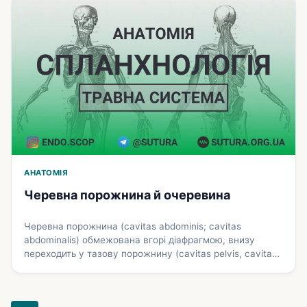
здійснюється вентиляція легень – транспорт кисню в
альвеоли і виведення з них вуглекислого газу. У
повітроносних шляхах повітря зігрівається або
охолоджується, …
Докладніше
АНАТОМІЯ
Черевна порожнина й очеревина
Черевна порожнина (cavitas abdominis; cavitas
abdominalis) обмежована вгорі діафрагмою, внизу
переходить у тазову порожнину (cavitas pelvis, cavitas
pelvina), вихід з якої закритий тазовою діафрагмою.
Задня стінка черевної порожнини утворена
поперековим відділом хребта і м’язами – квадратним