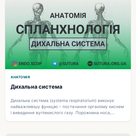
продовжується в трахею. Позаду вона прилягає до
гортанної частини глотки, з якою утворює єдиний …
Докладніше
АНАТОМІЯ
Дихальна система
Дихальна система (systema respiratorium) виконує
найважливішу функцію – постачання організму киснем
і виведення вуглекислого газу. Порожнина носа,
носова і ротова частини глотки, гортань, трахея, бронхи
різних калібрів, включаючи кінцеві (термінальні)
бронхіоли, служать повітроносними шляхами, по яких