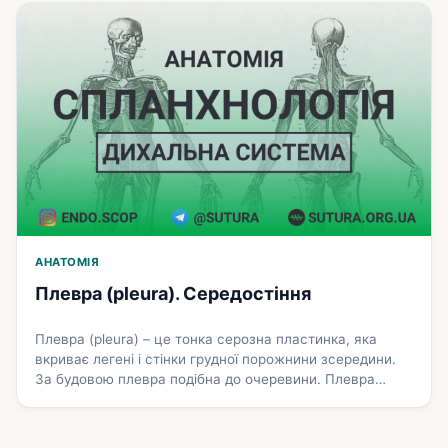
топографічні і частково функціональні взаємозв’язки.
Зокрема, сім’явипорскувальні протоки у чоловіків
відкриваються у сечівник, а у жінок сечівник
відкривається у присінок …
Докладніше
АНАТОМІЯ
Плевра (pleura). Середостіння
Плевра (pleura) – це тонка серозна пластинка, яка
вкриває легені і стінки грудної порожнини зсередини.
За будовою плевра подібна до очеревини. Плевра
складається з двох шарів – серозної оболонки і
підсерозного прошарку. Серозна оболонка (tunica
serosa) вкрита одношаровим плоским епітелієм –