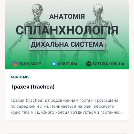
утворилися при роздвоєнні трахеї на рівні тіла IV
грудного хребця. Головні бронхи за будовою подібні до
трахеї. Правий головний …
Докладніше
АНАТОМІЯ
Трахея (trachea)
Трахея (trachea) є продовженням гортані і розміщена
по серединній лінії. Починається на рівні верхнього
краю тіла VII шийного хребця і з’єднується з гортанню
за допомогою персне-трахейної зв’язки (lig.
сricotracheale). Закінчується трахея на рівні верхнього
краю тіла V грудного хребця, де вона роздвоюється на