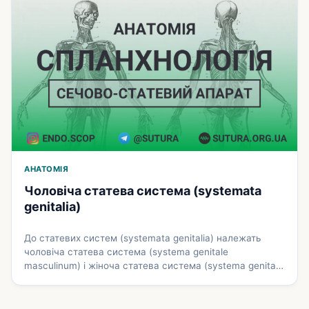
органи Яєчник Яєчник (ovarium) – це парна жіноча …
Докладніше
АНАТОМІЯ
Чоловіча статева система (systemata
genitalia)
До статевих систем (systemata genitalia) належать
чоловіча статева система (systema genitale
masculinum) і жіноча статева система (systema genitale
femininum). Кожна з цих систем складається зі
статевих органів (organa genitalia), які за
розташуванням підрозділяють на внутрішні та зовнішні.