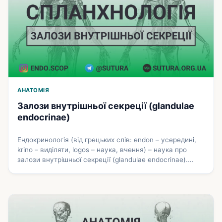
АНАТОМІЯ
Залози внутрішньої секреції (glandulae
endocrinae)
Ендокринологія (від грецьких слів: endon – усередині,
krino – виділяти, logos – наука, вчення) – наука про
залози внутрішньої секреції (glandulae endocrinae).
Також цю групу залоз називають ендокринними
залозами; вони анатомічно і топографічно різняться,
мають різне походження. Залози внутрішньої секреції
не мають вивідних проток і виділяють вироблені ними
гормони (від грецького hormao – спонукати,
збуджувати), чи …
Докладніше