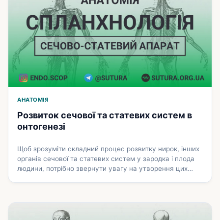
АНАТОМІЯ
Розвиток сечової та статевих систем в
онтогенезі
Щоб зрозуміти складний процес розвитку нирок, інших
органів сечової та статевих систем у зародка і плода
людини, потрібно звернути увагу на утворення цих
органів у деяких хребетних тварин. В онтогенезі тварин
послідовно змінюють одна одну три стадії розвитку
нирки: передня нирка, або переднирка; первинна
нирка; постійна, або остаточна нирка. Передня нирка,
або переднирка (pronephros) утворюється …