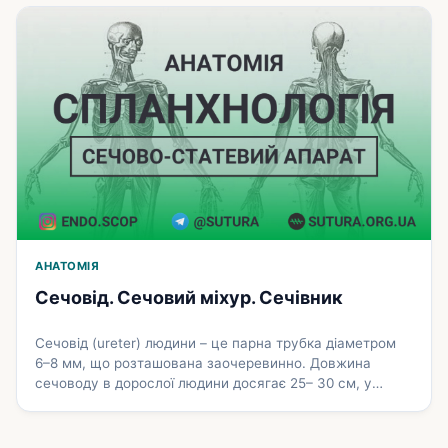
Чоловіча статева система До внутрішніх чоловічих
статевих органів (organa genitalia masculina interna)
належать статеві залози – яєчка (з …
Докладніше
АНАТОМІЯ
Сечовід. Сечовий міхур. Сечівник
Сечовід (ureter) людини – це парна трубка діаметром
6–8 мм, що розташована заочеревинно. Довжина
сечоводу в дорослої людини досягає 25– 30 см, у
немовлят – 5–7 см. Сечовід починається зі звуженої
частини ниркової миски і впадає в сечовий міхур, косо
проходячи через його стінку. У сечоводі розрізняють