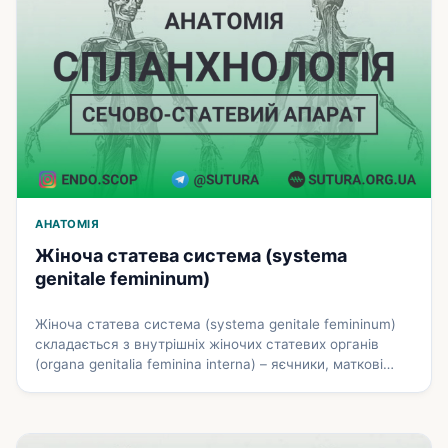
Докладніше
АНАТОМІЯ
Жіноча статева система (systema
genitale femininum)
Жіноча статева система (systema genitale femininum)
складається з внутрішніх жіночих статевих органів
(organa genitalia feminina interna) – яєчники, маткові
труби, матка і піхва, що розташовані в порожнині
малого таза і зовнішніх жіночих статевих органів
(organa genitalia feminina externa) – жіноча соромітна
ділянка (вульва) і клітор. Внутрішні жіночі статеві